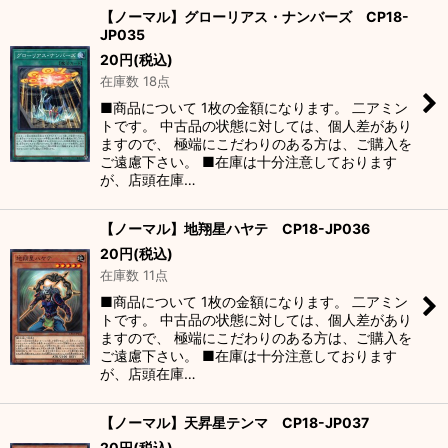
【ノーマル】グローリアス・ナンバーズ CP18-
JP035
20
円
(税込)
在庫数 18点
■商品について 1枚の金額になります。 二アミン
トです。 中古品の状態に対しては、個人差があり
ますので、 極端にこだわりのある方は、ご購入を
ご遠慮下さい。 ■在庫は十分注意しております
が、店頭在庫…
【ノーマル】地翔星ハヤテ CP18-JP036
20
円
(税込)
在庫数 11点
■商品について 1枚の金額になります。 二アミン
トです。 中古品の状態に対しては、個人差があり
ますので、 極端にこだわりのある方は、ご購入を
ご遠慮下さい。 ■在庫は十分注意しております
が、店頭在庫…
【ノーマル】天昇星テンマ CP18-JP037
20
円
(税込)