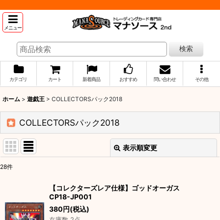
メニュー
検索
カテゴリ
カート
新着商品
おすすめ
問い合わせ
その他
ホーム
>
遊戯王
>
COLLECTORSパック2018
COLLECTORSパック2018
表示順変更
閉じる
28
件
表示数
:
【コレクターズレア仕様】ゴッドオーガス
CP18-JP001
並び順
:
380
円
(税込)
在庫数 2点