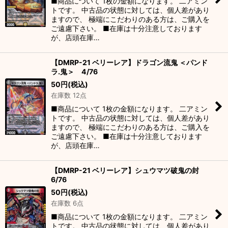
■商品について 1枚の金額になります。 二アミン
トです。 中古品の状態に対しては、個人差があり
ますので、 極端にこだわりのある方は、ご購入を
ご遠慮下さい。 ■在庫は十分注意しております
が、店頭在庫…
【DMRP-21 ベリーレア】ドラゴン流鬼 ＜パンド
ラ.鬼＞ 4/76
50
円
(税込)
在庫数 12点
■商品について 1枚の金額になります。 二アミン
トです。 中古品の状態に対しては、個人差があり
ますので、 極端にこだわりのある方は、ご購入を
ご遠慮下さい。 ■在庫は十分注意しております
が、店頭在庫…
【DMRP-21 ベリーレア】シュウマツ破鬼の封
6/76
50
円
(税込)
在庫数 6点
■商品について 1枚の金額になります。 二アミン
トです。 中古品の状態に対しては、個人差があり