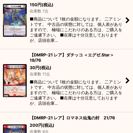
150
円
(税込)
在庫数 7点
■商品について 1枚の金額になります。 二アミン
トです。 中古品の状態に対しては、個人差があり
ますので、 極端にこだわりのある方は、ご購入を
ご遠慮下さい。 ■在庫は十分注意しております
が、店頭在庫…
【DMRP-21 レア】ダチッコ ＜エグゼ.Star＞
19/76
30
円
(税込)
在庫数 11点
■商品について 1枚の金額になります。 二アミン
トです。 中古品の状態に対しては、個人差があり
ますので、 極端にこだわりのある方は、ご購入を
ご遠慮下さい。 ■在庫は十分注意しております
が、店頭在庫…
【DMRP-21 レア】ロマネス仙鬼の封 21/76
200
円
(税込)
在庫数 9点