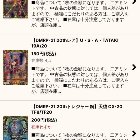
■商品について 1枚の金額になります。 二アミン
トです。 中古品の状態に対しては、個人差があり
ますので、 極端にこだわりのある方は、ご購入を
ご遠慮下さい。 ■在庫は十分注意しております
が、店頭在庫…
【DMRP-21 20thレア】U・S・A・TATAKI
19A/20
150
円
(税込)
在庫数 4点
■商品について 1枚の金額になります。 二アミン
トです。 中古品の状態に対しては、個人差があり
ますので、 極端にこだわりのある方は、ご購入を
ご遠慮下さい。 ■在庫は十分注意しております
が、店頭在庫…
【DMRP-21 20thトレジャー 銅】天啓 CX-20
TF8/TF20
200
円
(税込)
在庫わずか
■商品について 1枚の金額になります。 二アミン