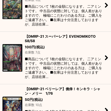
■商品について 1枚の金額になります。 二アミン
トです。 中古品の状態に対しては、個人差があり
ますので、 極端にこだわりのある方は、ご購入を
ご遠慮下さい。 ■在庫は十分注意しております
が、店頭在庫…
【DMRP-21 スーパーレア】EVENOMIKOTO
S8/S8
100
円
(税込)
在庫数 7点
■商品について 1枚の金額になります。 二アミン
トです。 中古品の状態に対しては、個人差があり
ますので、 極端にこだわりのある方は、ご購入を
ご遠慮下さい。 ■在庫は十分注意しております
が、店頭在庫…
【DMRP-21 ベリーレア】僥倖！キンキラ・シャ
ン・メリー 1/76
50
円
(税込)
在庫数 10点