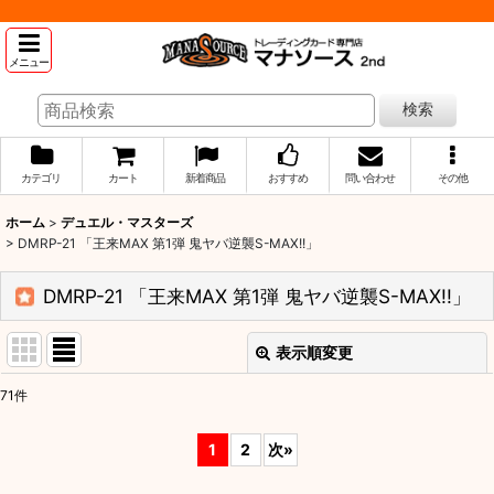
メニュー
検索
カテゴリ
カート
新着商品
おすすめ
問い合わせ
その他
ホーム
>
デュエル・マスターズ
>
DMRP-21 「王来MAX 第1弾 鬼ヤバ逆襲S-MAX!!」
DMRP-21 「王来MAX 第1弾 鬼ヤバ逆襲S-MAX!!」
表示順変更
閉じる
71
件
表示数
:
1
2
次
»
並び順
: