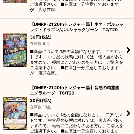
ご遠慮下さい。 ■在庫は十分注意しております
が、店頭在庫…
【DMRP-21 20thトレジャー 黒】ネオ・ボルシャ
ック・ドラゴン/ボルシャックゾーン T2/T20
30
円
(税込)
在庫数 9点
■商品について 1枚の金額になります。 二アミン
トです。 中古品の状態に対しては、個人差があり
ますので、 極端にこだわりのある方は、ご購入を
ご遠慮下さい。 ■在庫は十分注意しております
が、店頭在庫…
【DMRP-21 20thトレジャー 黒】音感の精霊龍
エメラルーダ T6/T20
30
円
(税込)
在庫数 10点
■商品について 1枚の金額になります。 二アミン
トです。 中古品の状態に対しては、個人差があり
ますので、 極端にこだわりのある方は、ご購入を
ご遠慮下さい。 ■在庫は十分注意しております