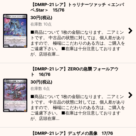
【DMRP-21 レア】トゥリナーツァッチ ＜エンパ
ペ.Star＞ 15/76
30
円
(税込)
在庫数 10点
■商品について 1枚の金額になります。 二アミン
トです。 中古品の状態に対しては、個人差があり
ますので、 極端にこだわりのある方は、ご購入を
ご遠慮下さい。 ■在庫は十分注意しております
が、店頭在庫…
【DMRP-21 レア】ZEROの急襲 フォールアウ
ト 16/76
30
円
(税込)
在庫数 6点
■商品について 1枚の金額になります。 二アミン
トです。 中古品の状態に対しては、個人差があり
ますので、 極端にこだわりのある方は、ご購入を
ご遠慮下さい。 ■在庫は十分注意しております
が、店頭在庫…
【DMRP-21 レア】デュザメの黒像 17/76