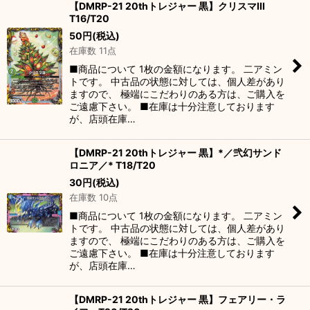
【DMRP-21 20thトレジャー 黒】クリスマIII
T16/T20
50
円
(税込)
在庫数 11点
■商品について 1枚の金額になります。 二アミン
トです。 中古品の状態に対しては、個人差があり
ますので、 極端にこだわりのある方は、ご購入を
ご遠慮下さい。 ■在庫は十分注意しております
が、店頭在庫…
【DMRP-21 20thトレジャー 黒】*／弐幻サンド
ロニア／* T18/T20
30
円
(税込)
在庫数 10点
■商品について 1枚の金額になります。 二アミン
トです。 中古品の状態に対しては、個人差があり
ますので、 極端にこだわりのある方は、ご購入を
ご遠慮下さい。 ■在庫は十分注意しております
が、店頭在庫…
【DMRP-21 20thトレジャー 黒】フェアリー・ラ