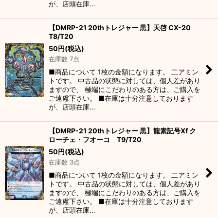
が、店頭在庫…
【DMRP-21 20thトレジャー 黒】天啓 CX-20
T8/T20
50
円
(税込)
在庫数 7点
■商品について 1枚の金額になります。 二アミン
トです。 中古品の状態に対しては、個人差があり
ますので、 極端にこだわりのある方は、ご購入を
ご遠慮下さい。 ■在庫は十分注意しております
が、店頭在庫…
【DMRP-21 20thトレジャー 黒】龍素記号Xf ク
ローチェ・フオーコ T9/T20
50
円
(税込)
在庫数 3点
■商品について 1枚の金額になります。 二アミン
トです。 中古品の状態に対しては、個人差があり
ますので、 極端にこだわりのある方は、ご購入を
ご遠慮下さい。 ■在庫は十分注意しております
が、店頭在庫…