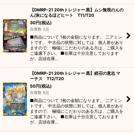
【DMRP-21 20thトレジャー 黒】ムシ無視のんの
ん/灰になるほどヒート T11/T20
30
円
(税込)
在庫数 2点
■商品について 1枚の金額になります。 二アミン
トです。 中古品の状態に対しては、個人差があり
ますので、 極端にこだわりのある方は、ご購入を
ご遠慮下さい。 ■在庫は十分注意しております
が、店頭在庫…
【DMRP-21 20thトレジャー 黒】続召の意志 マ
ーチス T12/T20
50
円
(税込)
在庫数 8点
■商品について 1枚の金額になります。 二アミン
トです。 中古品の状態に対しては、個人差があり
ますので、 極端にこだわりのある方は、ご購入を
ご遠慮下さい。 ■在庫は十分注意しております
が、店頭在庫…