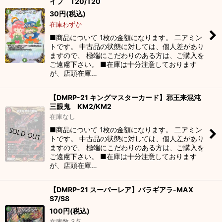
イフ T20/T20
30
円
(税込)
在庫わずか
■商品について 1枚の金額になります。 二アミン
トです。 中古品の状態に対しては、個人差があり
ますので、 極端にこだわりのある方は、ご購入を
ご遠慮下さい。 ■在庫は十分注意しております
が、店頭在庫…
【DMRP-21 キングマスターカード】邪王来混沌
三眼鬼 KM2/KM2
在庫なし
■商品について 1枚の金額になります。 二アミン
トです。 中古品の状態に対しては、個人差があり
ますので、 極端にこだわりのある方は、ご購入を
ご遠慮下さい。 ■在庫は十分注意しております
が、店頭在庫…
【DMRP-21 スーパーレア】バラギアラ-MAX
S7/S8
100
円
(税込)
在庫数 3点