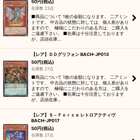
50
円
(税込)
在庫数 23点
■商品について 1枚の金額になります。 二アミン
トです。 中古品の状態に対しては、個人差があり
ますので、 極端にこだわりのある方は、ご購入を
ご遠慮下さい。 ■在庫は十分注意しております
が、店頭在庫…
【レア】ＤＤグリフォン BACH-JP013
50
円
(税込)
在庫数 27点
■商品について 1枚の金額になります。 二アミン
トです。 中古品の状態に対しては、個人差があり
ますので、 極端にこだわりのある方は、ご購入を
ご遠慮下さい。 ■在庫は十分注意しております
が、店頭在庫…
【レア】Ｓ－Ｆｏｒｃｅ レトロアクティヴ
BACH-JP017
50
円
(税込)
在庫数 27点