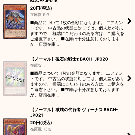
BACH-JP016
20
円
(税込)
在庫数 9点
■商品について 1枚の金額になります。 二アミン
トです。 中古品の状態に対しては、個人差があり
ますので、 極端にこだわりのある方は、ご購入を
ご遠慮下さい。 ■在庫は十分注意しております
が、店頭在庫…
【ノーマル】磁石の戦士ε BACH-JP020
在庫なし
■商品について 1枚の金額になります。 二アミン
トです。 中古品の状態に対しては、個人差があり
ますので、 極端にこだわりのある方は、ご購入を
ご遠慮下さい。 ■在庫は十分注意しております
が、店頭在庫…
【ノーマル】破壊の代行者 ヴィーナス BACH-
JP021
20
円
(税込)
在庫数 13点