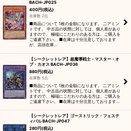
BACH-JP025
絞り込む
400
円
(税込)
在庫数 2点
■商品について 1枚の金額になります。 二アミン
トです。 中古品の状態に対しては、個人差があり
ますので、 極端にこだわりのある方は、ご購入を
ご遠慮下さい。 ■在庫は十分注意しております
が、店頭在庫…
【シークレットレア】超魔導戦士－マスター・オ
ブ・カオス BACH-JP036
880
円
(税込)
在庫数 5点
■商品について 1枚の金額になります。 二アミン
トです。 中古品の状態に対しては、個人差があり
ますので、 極端にこだわりのある方は、ご購入を
ご遠慮下さい。 ■在庫は十分注意しております…
【シークレットレア】ゴーストリック・フェステ
ィバル BACH-JP047
280
円
(税込)