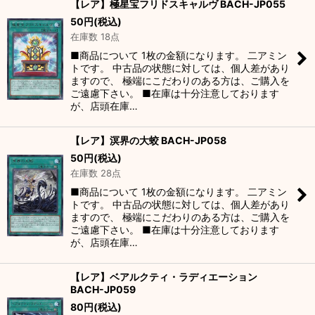
【レア】極星宝フリドスキャルヴ BACH-JP055
50
円
(税込)
在庫数 18点
■商品について 1枚の金額になります。 二アミン
トです。 中古品の状態に対しては、個人差があり
ますので、 極端にこだわりのある方は、ご購入を
ご遠慮下さい。 ■在庫は十分注意しております
が、店頭在庫…
【レア】溟界の大蛟 BACH-JP058
50
円
(税込)
在庫数 28点
■商品について 1枚の金額になります。 二アミン
トです。 中古品の状態に対しては、個人差があり
ますので、 極端にこだわりのある方は、ご購入を
ご遠慮下さい。 ■在庫は十分注意しております
が、店頭在庫…
【レア】ベアルクティ・ラディエーション
BACH-JP059
80
円
(税込)