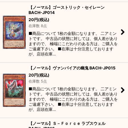
【ノーマル】ゴーストリック・セイレーン
BACH-JP014
20
円
(税込)
在庫数 8点
■商品について 1枚の金額になります。 二アミン
トです。 中古品の状態に対しては、個人差があり
ますので、 極端にこだわりのある方は、ご購入を
ご遠慮下さい。 ■在庫は十分注意しております
が、店頭在庫…
【ノーマル】ヴァンパイアの幽鬼 BACH-JP015
20
円
(税込)
在庫数 5点
■商品について 1枚の金額になります。 二アミン
トです。 中古品の状態に対しては、個人差があり
ますので、 極端にこだわりのある方は、ご購入を
ご遠慮下さい。 ■在庫は十分注意しております
が、店頭在庫…
【ノーマル】Ｓ－Ｆｏｒｃｅ ラプスウェル