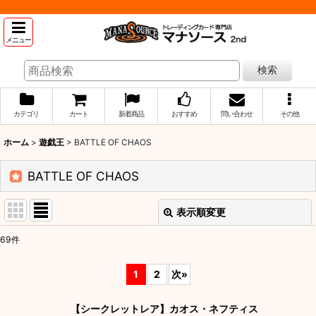
メニュー
検索
カテゴリ
カート
新着商品
おすすめ
問い合わせ
その他
ホーム
>
遊戯王
>
BATTLE OF CHAOS
BATTLE OF CHAOS
表示順変更
閉じる
69
件
表示数
:
1
2
次
»
並び順
:
【シークレットレア】カオス・ネフティス