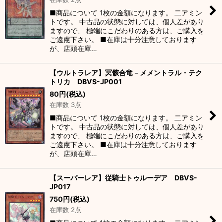
絞り込む
■商品について 1枚の金額になります。 二アミン
トです。 中古品の状態に対しては、個人差があり
ますので、 極端にこだわりのある方は、ご購入を
ご遠慮下さい。 ■在庫は十分注意しております
が、店頭在庫…
【ウルトラレア】冥骸合竜－メメントラル・テク
トリカ DBVS-JP001
80
円
(税込)
在庫数 3点
■商品について 1枚の金額になります。 二アミン
トです。 中古品の状態に対しては、個人差があり
ますので、 極端にこだわりのある方は、ご購入を
ご遠慮下さい。 ■在庫は十分注意しております
が、店頭在庫…
【スーパーレア】従騎士トゥルーデア DBVS-
JP017
750
円
(税込)
在庫数 2点