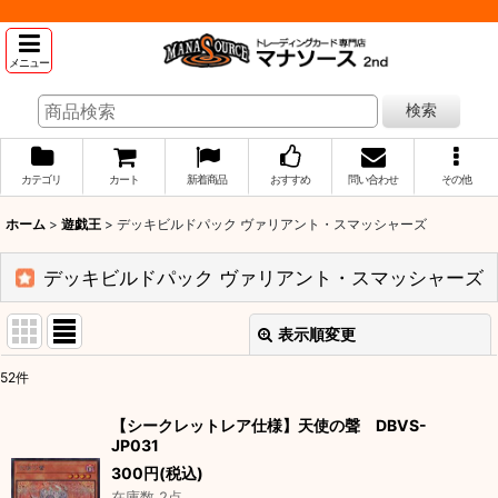
メニュー
検索
カテゴリ
カート
新着商品
おすすめ
問い合わせ
その他
ホーム
>
遊戯王
>
デッキビルドパック ヴァリアント・スマッシャーズ
デッキビルドパック ヴァリアント・スマッシャーズ
表示順変更
閉じる
52
件
表示数
:
【シークレットレア仕様】天使の聲 DBVS-
JP031
並び順
:
300
円
(税込)
在庫数 2点