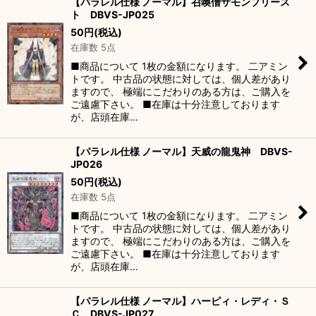
【パラレル仕様 ノーマル】召喚僧サモンプリース
ト DBVS-JP025
50
円
(税込)
在庫数 5点
■商品について 1枚の金額になります。 二アミン
トです。 中古品の状態に対しては、個人差があり
ますので、 極端にこだわりのある方は、ご購入を
ご遠慮下さい。 ■在庫は十分注意しております
が、店頭在庫…
【パラレル仕様 ノーマル】天威の龍鬼神 DBVS-
JP026
50
円
(税込)
在庫数 5点
■商品について 1枚の金額になります。 二アミン
トです。 中古品の状態に対しては、個人差があり
ますので、 極端にこだわりのある方は、ご購入を
ご遠慮下さい。 ■在庫は十分注意しております
が、店頭在庫…
【パラレル仕様 ノーマル】ハーピィ・レディ・Ｓ
Ｃ DBVS-JP027