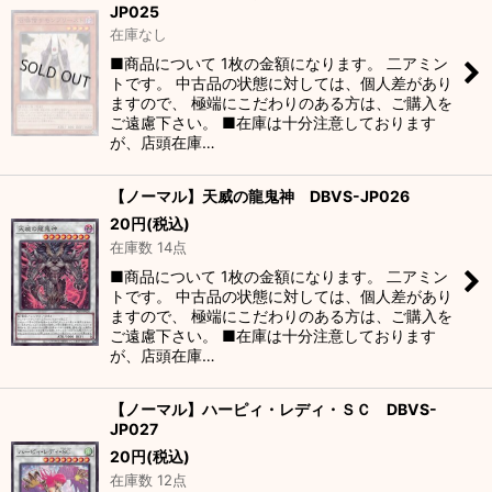
JP025
在庫なし
■商品について 1枚の金額になります。 二アミン
トです。 中古品の状態に対しては、個人差があり
ますので、 極端にこだわりのある方は、ご購入を
ご遠慮下さい。 ■在庫は十分注意しております
が、店頭在庫…
【ノーマル】天威の龍鬼神 DBVS-JP026
20
円
(税込)
在庫数 14点
■商品について 1枚の金額になります。 二アミン
トです。 中古品の状態に対しては、個人差があり
ますので、 極端にこだわりのある方は、ご購入を
ご遠慮下さい。 ■在庫は十分注意しております
が、店頭在庫…
【ノーマル】ハーピィ・レディ・ＳＣ DBVS-
JP027
20
円
(税込)
在庫数 12点