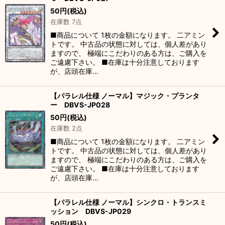
50
円
(税込)
在庫数 7点
■商品について 1枚の金額になります。 二アミン
トです。 中古品の状態に対しては、個人差があり
ますので、 極端にこだわりのある方は、ご購入を
ご遠慮下さい。 ■在庫は十分注意しております
が、店頭在庫…
【パラレル仕様 ノーマル】マジック・プランタ
ー DBVS-JP028
50
円
(税込)
在庫数 2点
■商品について 1枚の金額になります。 二アミン
トです。 中古品の状態に対しては、個人差があり
ますので、 極端にこだわりのある方は、ご購入を
ご遠慮下さい。 ■在庫は十分注意しております
が、店頭在庫…
【パラレル仕様 ノーマル】シンクロ・トランスミ
ッション DBVS-JP029
50
円
(税込)