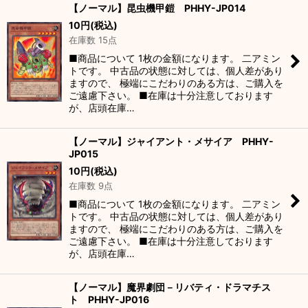
【ノーマル】昆虫機甲鎧 PHHY-JP014
10
円
(税込)
在庫数 15点
■商品について 1枚の金額になります。 二アミン
トです。 中古品の状態に対しては、個人差があり
ますので、 極端にこだわりのある方は、ご購入を
ご遠慮下さい。 ■在庫は十分注意しております
が、店頭在庫…
【ノーマル】ジャイアント・メサイア PHHY-
JP015
10
円
(税込)
在庫数 9点
■商品について 1枚の金額になります。 二アミン
トです。 中古品の状態に対しては、個人差があり
ますので、 極端にこだわりのある方は、ご購入を
ご遠慮下さい。 ■在庫は十分注意しております
が、店頭在庫…
【ノーマル】魔界劇団－リバティ・ドラマチス
ト PHHY-JP016