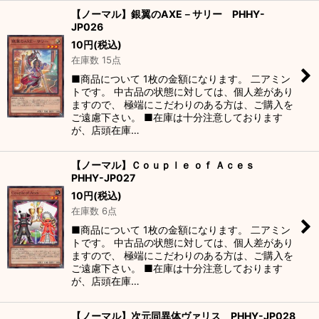
【ノーマル】銀翼のAXE－サリー PHHY-
JP026
10
円
(税込)
在庫数 15点
■商品について 1枚の金額になります。 二アミン
トです。 中古品の状態に対しては、個人差があり
ますので、 極端にこだわりのある方は、ご購入を
ご遠慮下さい。 ■在庫は十分注意しております
が、店頭在庫…
【ノーマル】Ｃｏｕｐｌｅ ｏｆ Ａｃｅｓ
PHHY-JP027
10
円
(税込)
在庫数 6点
■商品について 1枚の金額になります。 二アミン
トです。 中古品の状態に対しては、個人差があり
ますので、 極端にこだわりのある方は、ご購入を
ご遠慮下さい。 ■在庫は十分注意しております
が、店頭在庫…
【ノーマル】次元同異体ヴァリス PHHY-JP028