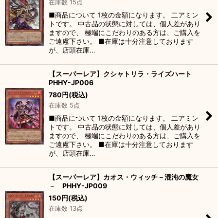
在庫数 15点
■商品について 1枚の金額になります。 二アミン
トです。 中古品の状態に対しては、個人差があり
ますので、 極端にこだわりのある方は、ご購入を
ご遠慮下さい。 ■在庫は十分注意しております
が、店頭在庫…
【スーパーレア】クシャトリラ・ライズハート
PHHY-JP006
780
円
(税込)
在庫数 5点
■商品について 1枚の金額になります。 二アミン
トです。 中古品の状態に対しては、個人差があり
ますので、 極端にこだわりのある方は、ご購入を
ご遠慮下さい。 ■在庫は十分注意しております
が、店頭在庫…
【スーパーレア】カオス・ウィッチ－混沌の魔女
－ PHHY-JP009
150
円
(税込)
在庫数 13点