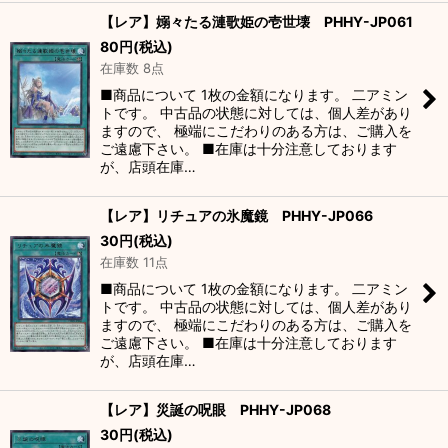
【レア】嫋々たる漣歌姫の壱世壊 PHHY-JP061
80
円
(税込)
在庫数 8点
■商品について 1枚の金額になります。 二アミン
トです。 中古品の状態に対しては、個人差があり
ますので、 極端にこだわりのある方は、ご購入を
ご遠慮下さい。 ■在庫は十分注意しております
が、店頭在庫…
【レア】リチュアの氷魔鏡 PHHY-JP066
30
円
(税込)
在庫数 11点
■商品について 1枚の金額になります。 二アミン
トです。 中古品の状態に対しては、個人差があり
ますので、 極端にこだわりのある方は、ご購入を
ご遠慮下さい。 ■在庫は十分注意しております
が、店頭在庫…
【レア】災誕の呪眼 PHHY-JP068
30
円
(税込)