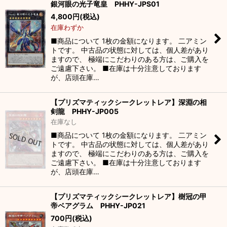
銀河眼の光子竜皇 PHHY-JPS01
絞り込む
4,800
円
(税込)
在庫わずか
■商品について 1枚の金額になります。 二アミン
トです。 中古品の状態に対しては、個人差があり
ますので、 極端にこだわりのある方は、ご購入を
ご遠慮下さい。 ■在庫は十分注意しております
が、店頭在庫…
【プリズマティックシークレットレア】深淵の相
剣龍 PHHY-JP005
在庫なし
■商品について 1枚の金額になります。 二アミン
トです。 中古品の状態に対しては、個人差があり
ますので、 極端にこだわりのある方は、ご購入を
ご遠慮下さい。 ■在庫は十分注意しております
が、店頭在庫…
【プリズマティックシークレットレア】樹冠の甲
帝ベアグラム PHHY-JP021
700
円
(税込)