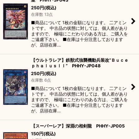
250
円
(税込)
在庫数 13点
■商品について 1枚の金額になります。 二アミン
トです。 中古品の状態に対しては、個人差があり
ますので、 極端にこだわりのある方は、ご購入を
ご遠慮下さい。 ■在庫は十分注意しております
が、店頭在庫…
【ウルトラレア】鉄獣式強襲機動兵装改“Ｂｕｃｅ
ｐｈａｌｕｓＩＩ” PHHY-JP048
250
円
(税込)
在庫数 6点
■商品について 1枚の金額になります。 二アミン
トです。 中古品の状態に対しては、個人差があり
ますので、 極端にこだわりのある方は、ご購入を
ご遠慮下さい。 ■在庫は十分注意しております
が、店頭在庫…
【スーパーレア】深淵の相剣龍 PHHY-JP005
150
円
(税込)