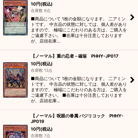
10
円
(税込)
在庫数 9点
■商品について 1枚の金額になります。 二アミン
トです。 中古品の状態に対しては、個人差があり
ますので、 極端にこだわりのある方は、ご購入を
ご遠慮下さい。 ■在庫は十分注意しております
が、店頭在庫…
【ノーマル】重の忍者－磁翁 PHHY-JP017
10
円
(税込)
在庫数 13点
■商品について 1枚の金額になります。 二アミン
トです。 中古品の状態に対しては、個人差があり
ますので、 極端にこだわりのある方は、ご購入を
ご遠慮下さい。 ■在庫は十分注意しております
が、店頭在庫…
【ノーマル】呪眼の眷属 バジリコック PHHY-
JP019
10
円
(税込)
在庫数 7点