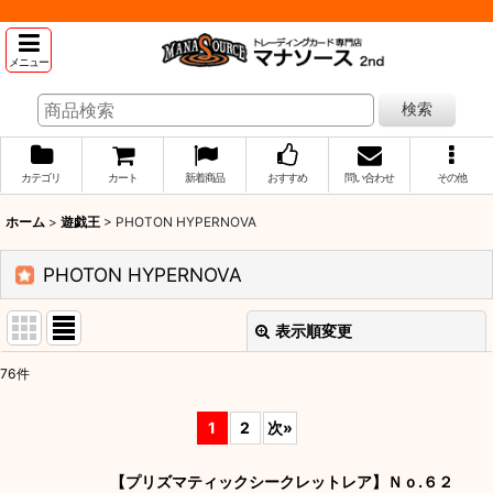
メニュー
検索
カテゴリ
カート
新着商品
おすすめ
問い合わせ
その他
ホーム
>
遊戯王
>
PHOTON HYPERNOVA
PHOTON HYPERNOVA
表示順変更
閉じる
76
件
表示数
:
1
2
次
»
並び順
:
【プリズマティックシークレットレア】Ｎｏ.６２