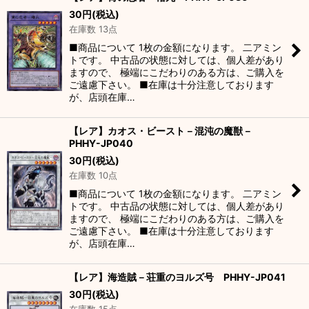
30
円
(税込)
在庫数 13点
■商品について 1枚の金額になります。 二アミン
トです。 中古品の状態に対しては、個人差があり
ますので、 極端にこだわりのある方は、ご購入を
ご遠慮下さい。 ■在庫は十分注意しております
が、店頭在庫…
【レア】カオス・ビースト－混沌の魔獣－
PHHY-JP040
30
円
(税込)
在庫数 10点
■商品について 1枚の金額になります。 二アミン
トです。 中古品の状態に対しては、個人差があり
ますので、 極端にこだわりのある方は、ご購入を
ご遠慮下さい。 ■在庫は十分注意しております
が、店頭在庫…
【レア】海造賊－荘重のヨルズ号 PHHY-JP041
30
円
(税込)