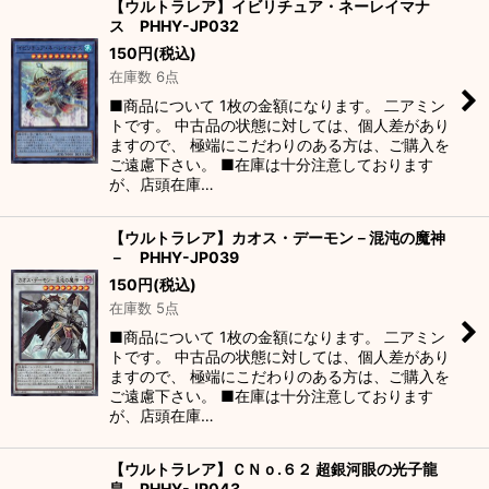
【ウルトラレア】イビリチュア・ネーレイマナ
ス PHHY-JP032
150
円
(税込)
在庫数 6点
■商品について 1枚の金額になります。 二アミン
トです。 中古品の状態に対しては、個人差があり
ますので、 極端にこだわりのある方は、ご購入を
ご遠慮下さい。 ■在庫は十分注意しております
が、店頭在庫…
【ウルトラレア】カオス・デーモン－混沌の魔神
－ PHHY-JP039
150
円
(税込)
在庫数 5点
■商品について 1枚の金額になります。 二アミン
トです。 中古品の状態に対しては、個人差があり
ますので、 極端にこだわりのある方は、ご購入を
ご遠慮下さい。 ■在庫は十分注意しております
が、店頭在庫…
【ウルトラレア】ＣＮｏ.６２ 超銀河眼の光子龍
皇 PHHY-JP043