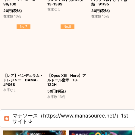
96/100
13-138S
姫 91/95
在庫なし
20
円
(税込)
30
円
(税込)
在庫数 16点
在庫数 15点
No.7
No.8
【レア】ペンデュラム・
【Opus XIII Hero】ア
トレジャー DAMA-
ルドール皇帝 13-
JP068
122H
在庫なし
50
円
(税込)
在庫数 13点
マナソース（https://www.manasource.net/）1st
サイト↓