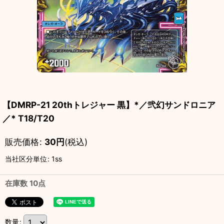
【DMRP-21 20thトレジャー 黒】*／弐幻サンドロニア
／* T18/T20
販売価格
:
30
円
(税込)
当社区分単位
:
1ss
在庫数 10点
数量
: