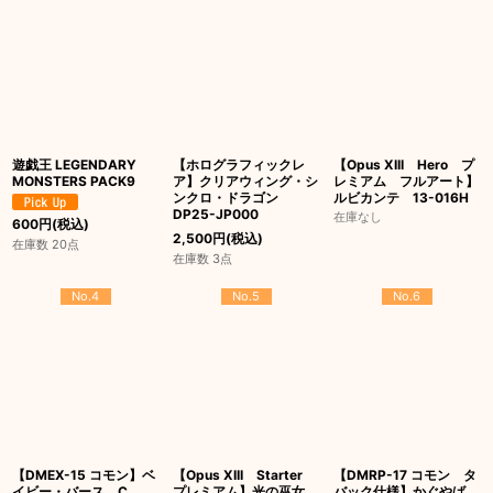
遊戯王 LEGENDARY
【ホログラフィックレ
【Opus XIII Hero プ
MONSTERS PACK9
ア】クリアウィング・シ
レミアム フルアート】
ンクロ・ドラゴン
ルビカンテ 13-016H
DP25-JP000
在庫なし
600
円
(税込)
2,500
円
(税込)
在庫数 20点
在庫数 3点
No.4
No.5
No.6
【DMEX-15 コモン】ベ
【Opus XIII Starter
【DMRP-17 コモン タ
イビー・バース C
プレミアム】光の巫女
バック仕様】かぐやば