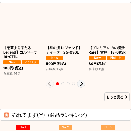
【悪夢より来たる
【星の涙 レジェンド】
【プレミアム 力の復活
Legend】ゴルベーザ
ティーダ 25-096L
Rare】雷神 18-083R
19-077L
500
円
(税込)
80
円
(税込)
180
円
(税込)
在庫数 16点
在庫数 8点
在庫数 14点
もっと見る
売れてます(^^)（商品ランキング）
No.1
No.2
No.3