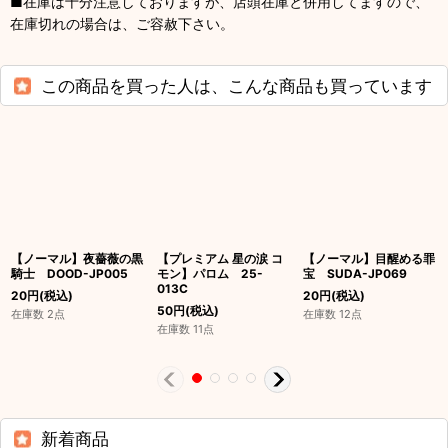
■在庫は十分注意しておりますが、店頭在庫と併用してますので、
在庫切れの場合は、ご容赦下さい。
この商品を買った人は、こんな商品も買っています
【ノーマル】夜薔薇の黒
【プレミアム 星の涙 コ
【ノーマル】目醒める罪
騎士 DOOD-JP005
モン】パロム 25-
宝 SUDA-JP069
013C
20
円
(税込)
20
円
(税込)
50
円
(税込)
在庫数 2点
在庫数 12点
在庫数 11点
新着商品