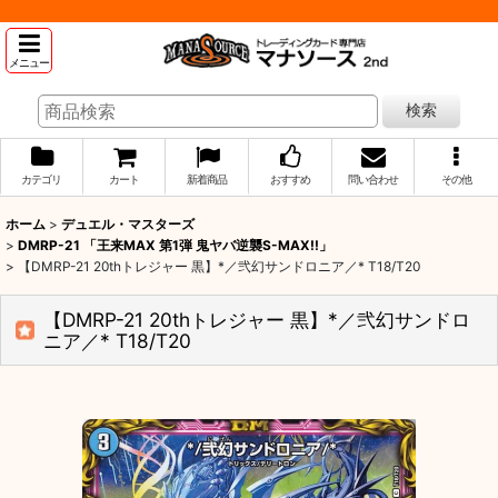
メニュー
検索
カテゴリ
カート
新着商品
おすすめ
問い合わせ
その他
ホーム
>
デュエル・マスターズ
>
DMRP-21 「王来MAX 第1弾 鬼ヤバ逆襲S-MAX!!」
>
【DMRP-21 20thトレジャー 黒】*／弐幻サンドロニア／* T18/T20
【DMRP-21 20thトレジャー 黒】*／弐幻サンドロ
ニア／* T18/T20