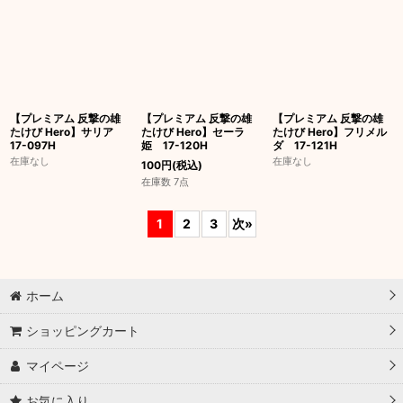
【プレミアム 反撃の雄
【プレミアム 反撃の雄
【プレミアム 反撃の雄
たけび Hero】サリア
たけび Hero】セーラ
たけび Hero】フリメル
17-097H
姫 17-120H
ダ 17-121H
在庫なし
在庫なし
100
円
(税込)
在庫数 7点
1
2
3
次
»
ホーム
ショッピングカート
マイページ
お気に入り