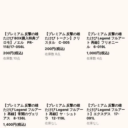
絞り込む
【プレミアム 反撃の雄
【プレミアム 反撃の雄
【プレミアム 反撃の雄
たけび BOX購入特典プ
たけび トークン】クリ
たけび Legend フルアー
ロモ】ノエル PR-
スタル C-005
ト 再録】フリオニー
118/17-056L
ル 6-019L
200
円
(税込)
200
円
(税込)
1,000
円
(税込)
在庫数 8点
在庫数 10点
在庫数 4点
【プレミアム 反撃の雄
【プレミアム 反撃の雄
【プレミアム 反撃の雄
たけび Legend フルアー
たけび Legend フルアー
たけび Legend フルアー
ト 再録】常闇のヴェリ
ト 再録】ヤ・シュト
ト】エクスデス 17-
アス 8-136L
ラ 12-119L
091L
在庫なし
在庫なし
1,400
円
(税込)