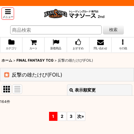
メニュー
検索
カテゴリ
カート
新着商品
おすすめ
問い合わせ
その他
ホーム
>
FINAL FANTASY TCG
>
反撃の雄たけび(FOIL)
反撃の雄たけび(FOIL)
表示順変更
閉じる
164
件
表示数
:
1
2
3
次
»
並び順
: