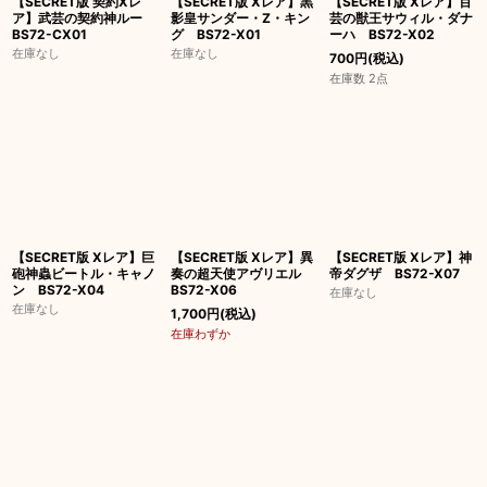
【SECRET版 契約Xレ
【SECRET版 Xレア】黒
【SECRET版 Xレア】百
ア】武芸の契約神ルー
影皇サンダー・Z・キン
芸の獣王サウィル・ダナ
BS72-CX01
グ BS72-X01
ーハ BS72-X02
在庫なし
在庫なし
700
円
(税込)
在庫数 2点
【SECRET版 Xレア】巨
【SECRET版 Xレア】異
【SECRET版 Xレア】神
砲神蟲ビートル・キャノ
奏の超天使アヴリエル
帝ダグザ BS72-X07
ン BS72-X04
BS72-X06
在庫なし
在庫なし
1,700
円
(税込)
在庫わずか