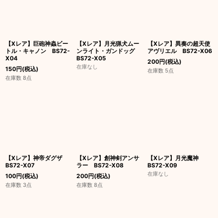
【Xレア】巨砲神蟲ビー
【Xレア】月光猟犬ムー
【Xレア】異奏の超天使
トル・キャノン BS72-
ンライト・ガンドッグ
アヴリエル BS72-X06
X04
BS72-X05
200
円
(税込)
在庫なし
150
円
(税込)
在庫数 5点
在庫数 8点
【Xレア】神帝ダグザ
【Xレア】創神剣アンサ
【Xレア】月光魔神
BS72-X07
ラー BS72-X08
BS72-X09
在庫なし
100
円
(税込)
200
円
(税込)
在庫数 3点
在庫数 8点