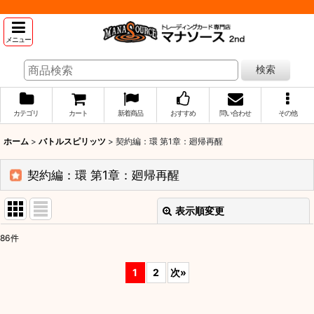
メニュー
検索
カテゴリ
カート
新着商品
おすすめ
問い合わせ
その他
ホーム
>
バトルスピリッツ
>
契約編：環 第1章：廻帰再醒
契約編：環 第1章：廻帰再醒
表示順変更
閉じる
86
件
表示数
:
1
2
次
»
並び順
: