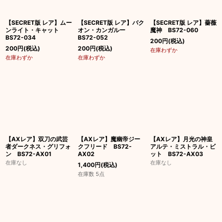
【SECRET版 レア】ムー
【SECRET版 レア】バク
【SECRET版 レア】薔薇
ンライト・キャット
オン・カンガルー
魔神 BS72-060
BS72-034
BS72-052
200
円
(税込)
200
円
(税込)
200
円
(税込)
在庫わずか
在庫わずか
在庫わずか
【AXレア】双刀の武芸
【AXレア】魔幽帝ジー
【AXレア】月光の神皇
者ダークネス・グリフォ
クフリード BS72-
アルテ・ミストラル・ビ
ン BS72-AX01
AX02
ット BS72-AX03
在庫なし
在庫なし
1,400
円
(税込)
在庫数 5点