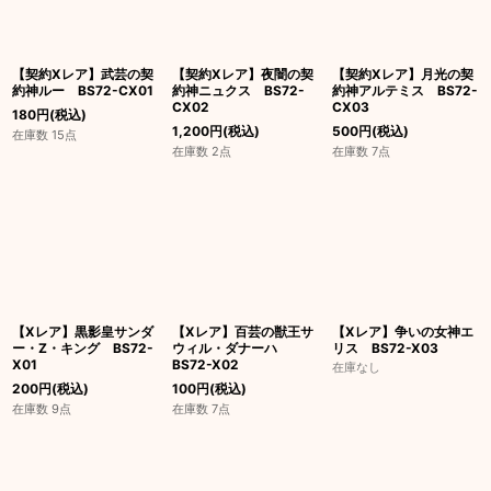
【契約Xレア】武芸の契
【契約Xレア】夜闇の契
【契約Xレア】月光の契
約神ルー BS72-CX01
約神ニュクス BS72-
約神アルテミス BS72-
CX02
CX03
180
円
(税込)
1,200
円
(税込)
500
円
(税込)
在庫数 15点
在庫数 2点
在庫数 7点
【Xレア】黒影皇サンダ
【Xレア】百芸の獣王サ
【Xレア】争いの女神エ
ー・Z・キング BS72-
ウィル・ダナーハ
リス BS72-X03
X01
BS72-X02
在庫なし
200
円
(税込)
100
円
(税込)
在庫数 9点
在庫数 7点