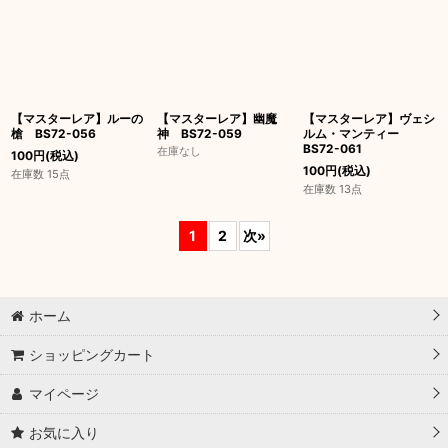
【マスターレア】ルーの
【マスターレア】幽魔
【マスターレア】ヴェシ
槍 BS72-056
神 BS72-059
ルム・マンティー
BS72-061
在庫なし
100
円
(税込)
100
円
(税込)
在庫数 15点
在庫数 13点
1
2
次
»
ホーム
ショッピングカート
マイページ
お気に入り