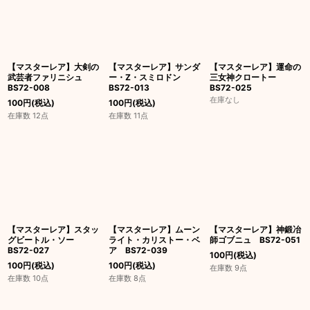
【マスターレア】大剣の
【マスターレア】サンダ
【マスターレア】運命の
武芸者ファリニシュ
ー・Z・スミロドン
三女神クロートー
BS72-008
BS72-013
BS72-025
在庫なし
100
円
(税込)
100
円
(税込)
在庫数 12点
在庫数 11点
【マスターレア】スタッ
【マスターレア】ムーン
【マスターレア】神鍛冶
グビートル・ソー
ライト・カリストー・ベ
師ゴブニュ BS72-051
BS72-027
ア BS72-039
100
円
(税込)
100
円
(税込)
100
円
(税込)
在庫数 9点
在庫数 10点
在庫数 8点