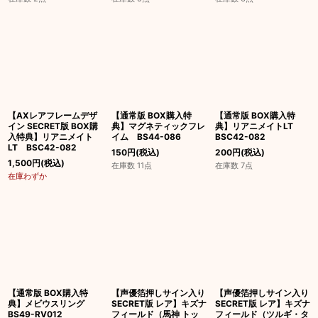
【AXレアフレームデザ
【通常版 BOX購入特
【通常版 BOX購入特
イン SECRET版 BOX購
典】マグネティックフレ
典】リアニメイトLT
入特典】リアニメイト
イム BS44-086
BSC42-082
LT BSC42-082
150
円
(税込)
200
円
(税込)
1,500
円
(税込)
在庫数 11点
在庫数 7点
在庫わずか
【通常版 BOX購入特
【声優箔押しサイン入り
【声優箔押しサイン入り
典】メビウスリング
SECRET版 レア】キズナ
SECRET版 レア】キズナ
BS49-RV012
フィールド（馬神 トッ
フィールド（ツルギ・タ