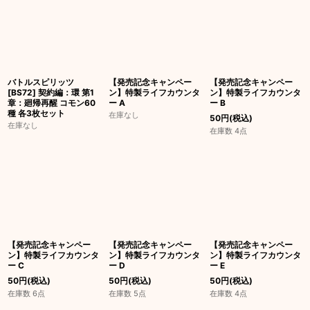
絞り込む
バトルスピリッツ
【発売記念キャンペー
【発売記念キャンペー
[BS72] 契約編：環 第1
ン】特製ライフカウンタ
ン】特製ライフカウンタ
章：廻帰再醒 コモン60
ー A
ー B
種 各3枚セット
在庫なし
50
円
(税込)
在庫なし
在庫数 4点
【発売記念キャンペー
【発売記念キャンペー
【発売記念キャンペー
ン】特製ライフカウンタ
ン】特製ライフカウンタ
ン】特製ライフカウンタ
ー C
ー D
ー E
50
円
(税込)
50
円
(税込)
50
円
(税込)
在庫数 6点
在庫数 5点
在庫数 4点