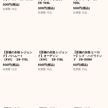
29-104L
105L
300
円
(税込)
300
円
(税込)
500
円
(税込)
在庫数 14点
在庫数 15点
在庫数 10点
【至福の永劫 レジェン
【至福の永劫 レジェン
【至福の永劫 ヒーロ
ド】バハムート
ド】オーディン
ー】シド・ハイウイン
［XVI］ 29-115L
［XVI］ 29-118L
ド 29-009H
500
円
(税込)
500
円
(税込)
50
円
(税込)
在庫数 12点
在庫数 16点
在庫数 10点