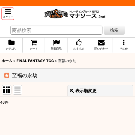
メニュー
検索
カテゴリ
カート
新着商品
おすすめ
問い合わせ
その他
ホーム
>
FINAL FANTASY TCG
>
至福の永劫
至福の永劫
表示順変更
閉じる
46
件
表示数
:
並び順
: