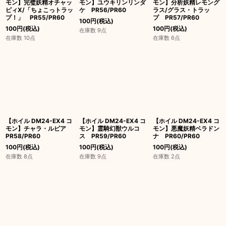
モン】完璧妖精オチャッ
モン】ユウキリンリンダ
モン】分析妖精レモング
ピィX/「ちょこっトラッ
ケ PR56/PR60
ラス/グラス・トラッ
プ！」 PR55/PR60
プ PR57/PR60
100
円
(税込)
100
円
(税込)
100
円
(税込)
在庫数 9点
在庫数 10点
在庫数 6点
【ホイル DM24-EX4 コ
【ホイル DM24-EX4 コ
【ホイル DM24-EX4 コ
モン】チャラ・ルピア
モン】霊騎幻獣ウルコ
モン】悪魔妖精ベラドン
PR58/PR60
ス PR59/PR60
ナ PR60/PR60
100
円
(税込)
100
円
(税込)
100
円
(税込)
在庫数 8点
在庫数 9点
在庫数 2点