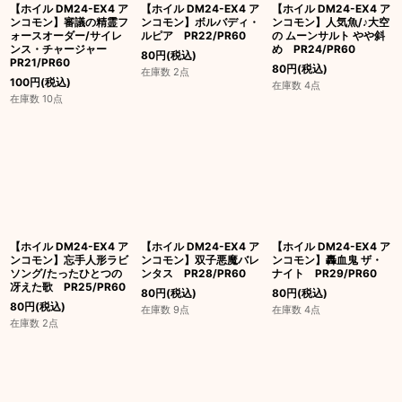
【ホイル DM24-EX4 ア
【ホイル DM24-EX4 ア
【ホイル DM24-EX4 ア
ンコモン】審議の精霊フ
ンコモン】ボルバディ・
ンコモン】人気魚/♪大空
ォースオーダー/サイレ
ルピア PR22/PR60
の ムーンサルト やや斜
ンス・チャージャー
め PR24/PR60
80
円
(税込)
PR21/PR60
80
円
(税込)
在庫数 2点
100
円
(税込)
在庫数 4点
在庫数 10点
【ホイル DM24-EX4 ア
【ホイル DM24-EX4 ア
【ホイル DM24-EX4 ア
ンコモン】忘手人形ラビ
ンコモン】双子悪魔バレ
ンコモン】轟血鬼 ザ・
ソング/たったひとつの
ンタス PR28/PR60
ナイト PR29/PR60
冴えた歌 PR25/PR60
80
円
(税込)
80
円
(税込)
80
円
(税込)
在庫数 9点
在庫数 4点
在庫数 2点