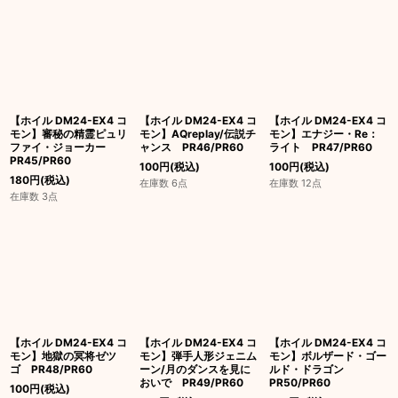
【ホイル DM24-EX4 コ
【ホイル DM24-EX4 コ
【ホイル DM24-EX4 コ
モン】審秘の精霊ピュリ
モン】AQreplay/伝説チ
モン】エナジー・Re：
ファイ・ジョーカー
ャンス PR46/PR60
ライト PR47/PR60
PR45/PR60
100
円
(税込)
100
円
(税込)
180
円
(税込)
在庫数 6点
在庫数 12点
在庫数 3点
【ホイル DM24-EX4 コ
【ホイル DM24-EX4 コ
【ホイル DM24-EX4 コ
モン】地獄の冥将ゼツ
モン】弾手人形ジェニム
モン】ボルザード・ゴー
ゴ PR48/PR60
ーン/月のダンスを見に
ルド・ドラゴン
おいで PR49/PR60
PR50/PR60
100
円
(税込)