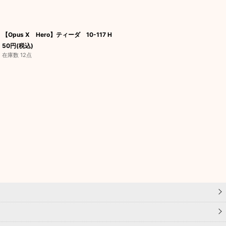
【Opus X Hero】ティーダ 10-117 H
50
円
(税込)
在庫数 12点