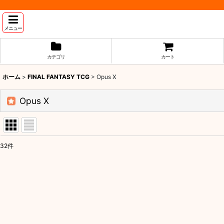
メニュー
カテゴリ
カート
ホーム
>
FINAL FANTASY TCG
>
Opus X
Opus X
32
件
表示数
:
並び順
: