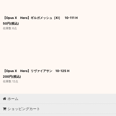
【Opus X Hero】ギルガメッシュ［XI］ 10-111 H
50
円
(税込)
在庫数 6点
【Opus X Hero】リヴァイアサン 10-125 H
200
円
(税込)
在庫数 12点
ホーム
ショッピングカート