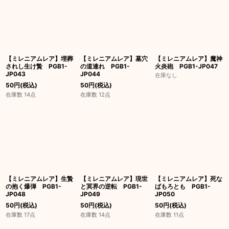
【ミレニアムレア】埋葬
【ミレニアムレア】墓穴
【ミレニアムレア】魔神
されし生け贄 PGB1-
の道連れ PGB1-
火炎砲 PGB1-JP047
JP043
JP044
在庫なし
50
円
(税込)
50
円
(税込)
在庫数 14点
在庫数 12点
【ミレニアムレア】生贄
【ミレニアムレア】現世
【ミレニアムレア】死な
の抱く爆弾 PGB1-
と冥界の逆転 PGB1-
ばもろとも PGB1-
JP048
JP049
JP050
50
円
(税込)
50
円
(税込)
50
円
(税込)
在庫数 17点
在庫数 14点
在庫数 11点