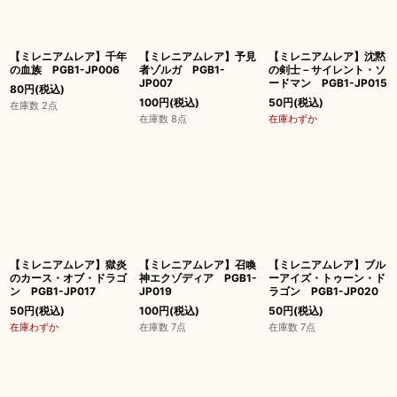
絞り込む
【ミレニアムレア】千年
【ミレニアムレア】予見
【ミレニアムレア】沈黙
の血族 PGB1-JP006
者ゾルガ PGB1-
の剣士－サイレント・ソ
JP007
ードマン PGB1-JP015
80
円
(税込)
100
円
(税込)
50
円
(税込)
在庫数 2点
在庫数 8点
在庫わずか
【ミレニアムレア】獄炎
【ミレニアムレア】召喚
【ミレニアムレア】ブル
のカース・オブ・ドラゴ
神エクゾディア PGB1-
ーアイズ・トゥーン・ド
ン PGB1-JP017
JP019
ラゴン PGB1-JP020
50
円
(税込)
100
円
(税込)
50
円
(税込)
在庫わずか
在庫数 7点
在庫数 7点