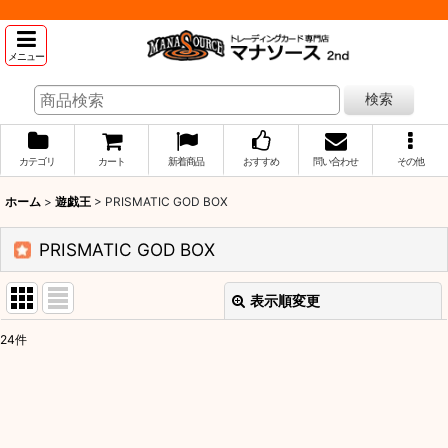
メニュー
検索
カテゴリ
カート
新着商品
おすすめ
問い合わせ
その他
ホーム
>
遊戯王
>
PRISMATIC GOD BOX
PRISMATIC GOD BOX
表示順変更
閉じる
24
件
表示数
:
並び順
: