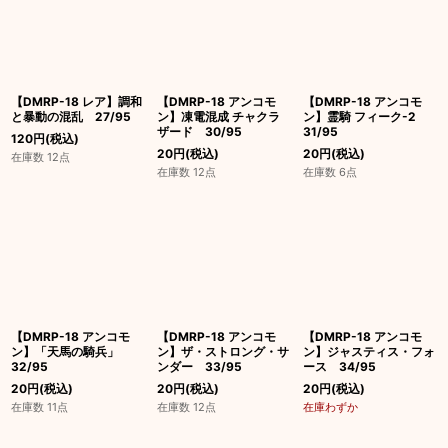
【DMRP-18 レア】調和
【DMRP-18 アンコモ
【DMRP-18 アンコモ
と暴動の混乱 27/95
ン】凍電混成 チャクラ
ン】霊騎 フィーク-2
ザード 30/95
31/95
120
円
(税込)
20
円
(税込)
20
円
(税込)
在庫数 12点
在庫数 12点
在庫数 6点
【DMRP-18 アンコモ
【DMRP-18 アンコモ
【DMRP-18 アンコモ
ン】「天馬の騎兵」
ン】ザ・ストロング・サ
ン】ジャスティス・フォ
32/95
ンダー 33/95
ース 34/95
20
円
(税込)
20
円
(税込)
20
円
(税込)
在庫数 11点
在庫数 12点
在庫わずか