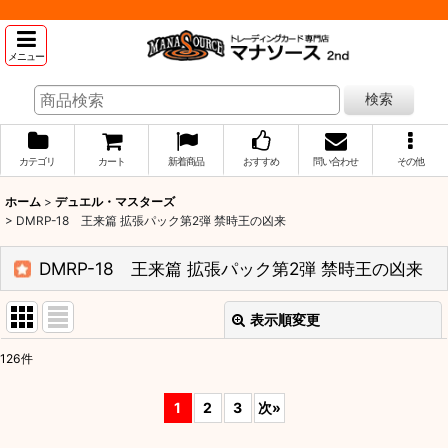
メニュー
検索
カテゴリ
カート
新着商品
おすすめ
問い合わせ
その他
ホーム
>
デュエル・マスターズ
>
DMRP-18 王来篇 拡張パック第2弾 禁時王の凶来
DMRP-18 王来篇 拡張パック第2弾 禁時王の凶来
表示順変更
閉じる
126
件
表示数
:
1
2
3
次
»
並び順
: