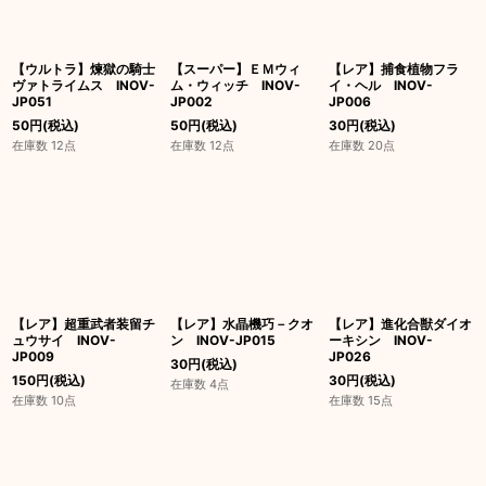
絞り込む
【ウルトラ】煉獄の騎士
【スーパー】ＥＭウィ
【レア】捕食植物フラ
ヴァトライムス INOV-
ム・ウィッチ INOV-
イ・ヘル INOV-
JP051
JP002
JP006
50
円
(税込)
50
円
(税込)
30
円
(税込)
在庫数 12点
在庫数 12点
在庫数 20点
【レア】超重武者装留チ
【レア】水晶機巧－クオ
【レア】進化合獣ダイオ
ュウサイ INOV-
ン INOV-JP015
ーキシン INOV-
JP009
JP026
30
円
(税込)
150
円
(税込)
30
円
(税込)
在庫数 4点
在庫数 10点
在庫数 15点