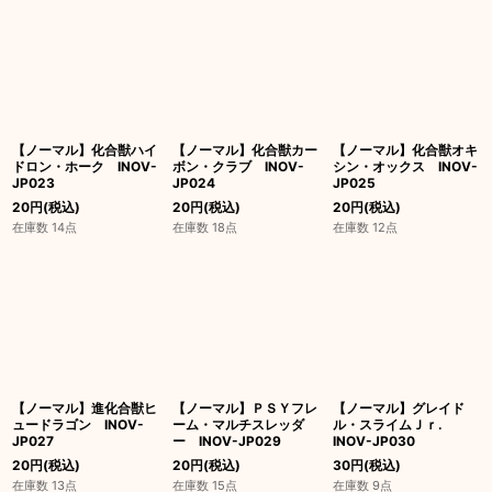
【ノーマル】化合獣ハイ
【ノーマル】化合獣カー
【ノーマル】化合獣オキ
ドロン・ホーク INOV-
ボン・クラブ INOV-
シン・オックス INOV-
JP023
JP024
JP025
20
円
(税込)
20
円
(税込)
20
円
(税込)
在庫数 14点
在庫数 18点
在庫数 12点
【ノーマル】進化合獣ヒ
【ノーマル】ＰＳＹフレ
【ノーマル】グレイド
ュードラゴン INOV-
ーム・マルチスレッダ
ル・スライムＪｒ.
JP027
ー INOV-JP029
INOV-JP030
20
円
(税込)
20
円
(税込)
30
円
(税込)
在庫数 13点
在庫数 15点
在庫数 9点