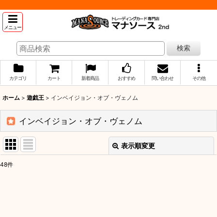
メニュー
検索
カテゴリ
カート
新着商品
おすすめ
問い合わせ
その他
ホーム
>
遊戯王
>
インベイジョン・オブ・ヴェノム
インベイジョン・オブ・ヴェノム
表示順変更
閉じる
48
件
表示数
:
並び順
: