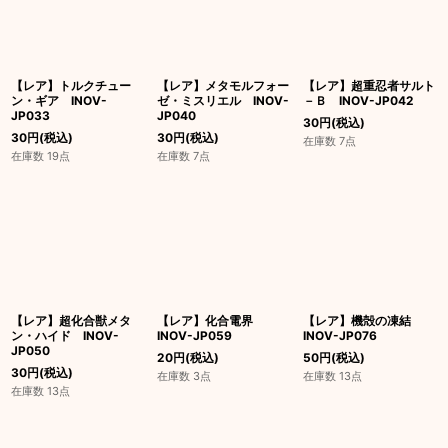
【レア】トルクチュー
【レア】メタモルフォー
【レア】超重忍者サルト
ン・ギア INOV-
ゼ・ミスリエル INOV-
－Ｂ INOV-JP042
JP033
JP040
30
円
(税込)
30
円
(税込)
30
円
(税込)
在庫数 7点
在庫数 19点
在庫数 7点
【レア】超化合獣メタ
【レア】化合電界
【レア】機殻の凍結
ン・ハイド INOV-
INOV-JP059
INOV-JP076
JP050
20
円
(税込)
50
円
(税込)
30
円
(税込)
在庫数 3点
在庫数 13点
在庫数 13点