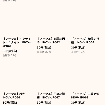
在庫数 19点
【ノーマル】イグナイ
【ノーマル】創星の因
【ノーマル】精霊の祝
ト・ユナイト INOV-
子 INOV-JP062
福 INOV-JP064
JP061
30
円
(税込)
30
円
(税込)
30
円
(税込)
在庫数 20点
在庫数 10点
在庫数 21点
【ノーマル】検疫
【ノーマル】王者の調
【ノーマル】二重光波
INOV-JP066
和 INOV-JP067
INOV-JP068
30
円
(税込)
30
円
(税込)
30
円
(税込)