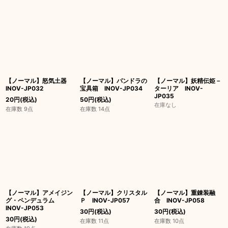
【ノーマル】怒気土器
【ノーマル】パンドラの
【ノーマル】妖精伝姫－
INOV-JP032
宝具箱 INOV-JP034
ターリア INOV-
JP035
20
円
(税込)
50
円
(税込)
在庫なし
在庫数 9点
在庫数 14点
【ノーマル】アメイジン
【ノーマル】クリスタル
【ノーマル】重錬装融
グ・ペンデュラム
Ｐ INOV-JP057
合 INOV-JP058
INOV-JP053
30
円
(税込)
30
円
(税込)
30
円
(税込)
在庫数 11点
在庫数 10点