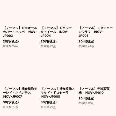
【ノーマル】ＥＭオール
【ノーマル】ＥＭシー
【ノーマル】ＥＭチェー
カバー・ヒッポ INOV-
ル・イール INOV-
ンジラフ INOV-
JP003
JP004
JP005
20
円
(税込)
20
円
(税込)
20
円
(税込)
在庫数 24点
在庫数 21点
在庫数 24点
【ノーマル】捕食植物モ
【ノーマル】捕食植物ス
【ノーマル】光波双顎
ーレイ・ネペンテス
キッド・ドロセーラ
機 INOV-JP010
INOV-JP007
INOV-JP008
20
円
(税込)
30
円
(税込)
30
円
(税込)
在庫数 12点
在庫数 19点
在庫数 21点