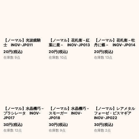
【ノーマル】光波鏡騎
【ノーマル】花札衛－紅
【ノーマル】花札衛－牡
士 INOV-JP011
葉に鹿－ INOV-JP013
丹に蝶－ INOV-JP014
20
円
(税込)
20
円
(税込)
20
円
(税込)
在庫数 9点
在庫数 10点
在庫数 13点
【ノーマル】水晶機巧－
【ノーマル】水晶機巧－
【ノーマル】レアメタル
プラシレータ INOV-
スモーガー INOV-
フォーゼ・ビスマギア
JP017
JP018
INOV-JP022
30
円
(税込)
30
円
(税込)
30
円
(税込)
在庫数 12点
在庫数 9点
在庫数 2点