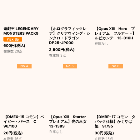
遊戯王 LEGENDARY
【ホログラフィックレ
【Opus XIII Hero プ
MONSTERS PACK9
ア】クリアウィング・シ
レミアム フルアート】
ンクロ・ドラゴン
ルビカンテ 13-016H
DP25-JP000
在庫なし
600
円
(税込)
2,500
円
(税込)
在庫数 20点
在庫数 3点
No.4
No.5
No.6
【DMEX-15 コモン】ベ
【Opus XIII Starter
【DMRP-17 コモン タ
イビー・バース C
プレミアム】光の巫女
バック仕様】かぐやば
96/100
13-138S
姫 91/95
在庫なし
20
円
(税込)
30
円
(税込)
在庫数 16点
在庫数 15点