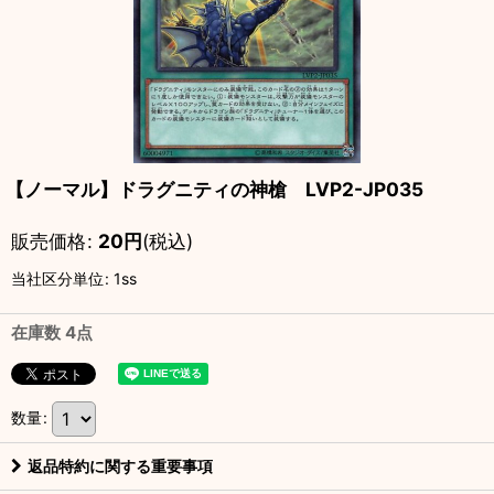
【ノーマル】ドラグニティの神槍 LVP2-JP035
販売価格
:
20
円
(税込)
当社区分単位
:
1ss
在庫数 4点
数量
:
返品特約に関する重要事項