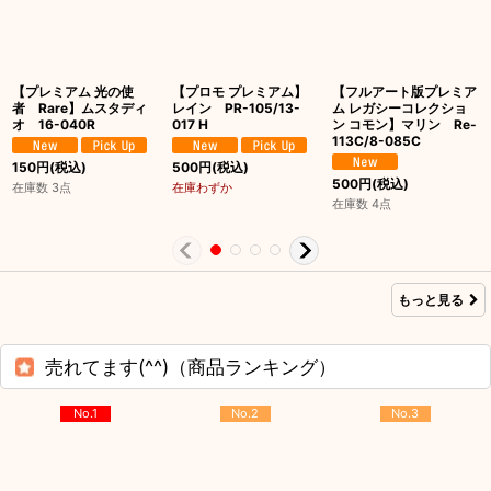
【プレミアム 光の使
【プロモ プレミアム】
【フルアート版プレミア
者 Rare】ムスタディ
レイン PR-105/13-
ム レガシーコレクショ
オ 16-040R
017 H
ン コモン】マリン Re-
113C/8-085C
150
円
(税込)
500
円
(税込)
500
円
(税込)
在庫数 3点
在庫わずか
在庫数 4点
もっと見る
売れてます(^^)（商品ランキング）
No.1
No.2
No.3