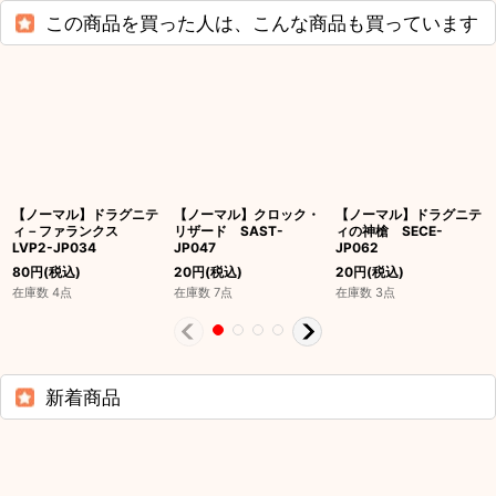
この商品を買った人は、こんな商品も買っています
【ノーマル】ドラグニテ
【ノーマル】クロック・
【ノーマル】ドラグニテ
ィ－ファランクス
リザード SAST-
ィの神槍 SECE-
LVP2-JP034
JP047
JP062
80
円
(税込)
20
円
(税込)
20
円
(税込)
在庫数 4点
在庫数 7点
在庫数 3点
新着商品