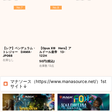
No.7
No.8
【レア】ペンデュラム・
【Opus XIII Hero】ア
トレジャー DAMA-
ルドール皇帝 13-
JP068
122H
在庫なし
50
円
(税込)
在庫数 13点
マナソース（https://www.manasource.net/）1st
サイト↓