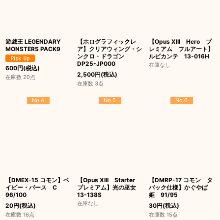
遊戯王 LEGENDARY
【ホログラフィックレ
【Opus XIII Hero プ
MONSTERS PACK9
ア】クリアウィング・シ
レミアム フルアート】
ンクロ・ドラゴン
ルビカンテ 13-016H
DP25-JP000
在庫なし
600
円
(税込)
2,500
円
(税込)
在庫数 20点
在庫数 3点
No.4
No.5
No.6
【DMEX-15 コモン】ベ
【Opus XIII Starter
【DMRP-17 コモン タ
イビー・バース C
プレミアム】光の巫女
バック仕様】かぐやば
96/100
13-138S
姫 91/95
在庫なし
20
円
(税込)
30
円
(税込)
在庫数 16点
在庫数 15点