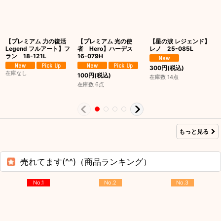
【プレミアム 力の復活
【プレミアム 光の使
【星の涙 レジェンド】
Legend フルアート】フ
者 Hero】ハーデス
レノ 25-085L
ラン 18-121L
16-079H
300
円
(税込)
在庫なし
100
円
(税込)
在庫数 14点
在庫数 6点
もっと見る
売れてます(^^)（商品ランキング）
No.1
No.2
No.3