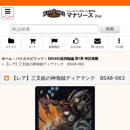
メニュー
検索
カテゴリ
カート
新着商品
おすすめ
問い合わせ
その他
ホーム
>
バトルスピリッツ
>
[BS48]超煌臨編 第1章 神話覚醒
>
【レア】三叉銃の神海賊ディアマンテ BS48-063
【レア】三叉銃の神海賊ディアマンテ BS48-063