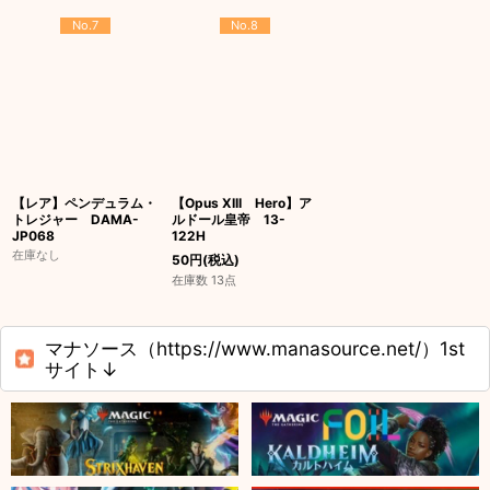
No.7
No.8
【レア】ペンデュラム・
【Opus XIII Hero】ア
トレジャー DAMA-
ルドール皇帝 13-
JP068
122H
在庫なし
50
円
(税込)
在庫数 13点
マナソース（https://www.manasource.net/）1st
サイト↓