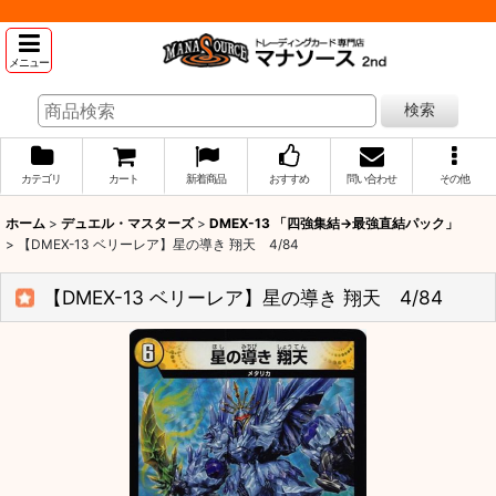
メニュー
検索
カテゴリ
カート
新着商品
おすすめ
問い合わせ
その他
ホーム
>
デュエル・マスターズ
>
DMEX-13 「四強集結→最強直結パック」
>
【DMEX-13 ベリーレア】星の導き 翔天 4/84
【DMEX-13 ベリーレア】星の導き 翔天 4/84