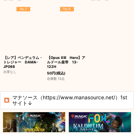
No.7
No.8
【レア】ペンデュラム・
【Opus XIII Hero】ア
トレジャー DAMA-
ルドール皇帝 13-
JP068
122H
在庫なし
50
円
(税込)
在庫数 13点
マナソース（https://www.manasource.net/）1st
サイト↓