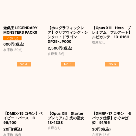
遊戯王 LEGENDARY
【ホログラフィックレ
【Opus XIII Hero プ
MONSTERS PACK9
ア】クリアウィング・シ
レミアム フルアート】
ンクロ・ドラゴン
ルビカンテ 13-016H
DP25-JP000
在庫なし
600
円
(税込)
2,500
円
(税込)
在庫数 20点
在庫数 3点
No.4
No.5
No.6
【DMEX-15 コモン】ベ
【Opus XIII Starter
【DMRP-17 コモン タ
イビー・バース C
プレミアム】光の巫女
バック仕様】かぐやば
96/100
13-138S
姫 91/95
在庫なし
20
円
(税込)
30
円
(税込)
在庫数 16点
在庫数 15点