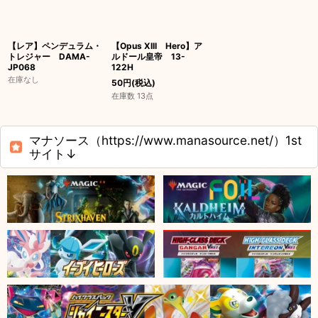
【レア】ペンデュラム・
【Opus XIII Hero】ア
トレジャー DAMA-
ルドール皇帝 13-
JP068
122H
在庫なし
50
円
(税込)
在庫数 13点
マナソース（https://www.manasource.net/）1st
サイト↓