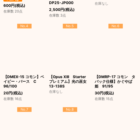
DP25-JP000
在庫なし
600
円
(税込)
2,500
円
(税込)
在庫数 20点
在庫数 3点
No.4
No.5
No.6
【DMEX-15 コモン】ベ
【Opus XIII Starter
【DMRP-17 コモン タ
イビー・バース C
プレミアム】光の巫女
バック仕様】かぐやば
96/100
13-138S
姫 91/95
在庫なし
20
円
(税込)
30
円
(税込)
在庫数 16点
在庫数 15点
No.7
No.8