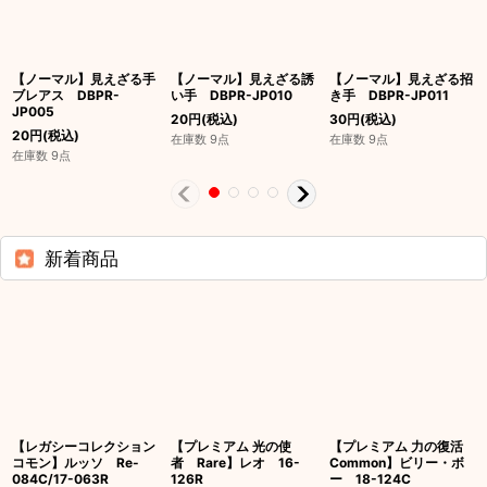
【ノーマル】見えざる手
【ノーマル】見えざる誘
【ノーマル】見えざる招
ブレアス DBPR-
い手 DBPR-JP010
き手 DBPR-JP011
JP005
20
円
(税込)
30
円
(税込)
20
円
(税込)
在庫数 9点
在庫数 9点
在庫数 9点
新着商品
【レガシーコレクション
【プレミアム 光の使
【プレミアム 力の復活
コモン】ルッソ Re-
者 Rare】レオ 16-
Common】ビリー・ボ
084C/17-063R
126R
ー 18-124C