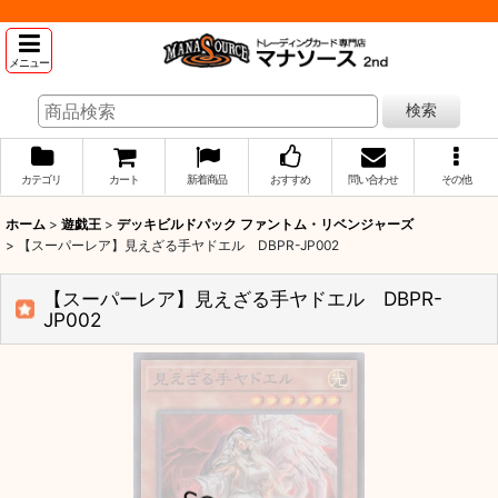
メニュー
検索
カテゴリ
カート
新着商品
おすすめ
問い合わせ
その他
ホーム
>
遊戯王
>
デッキビルドパック ファントム・リベンジャーズ
>
【スーパーレア】見えざる手ヤドエル DBPR-JP002
【スーパーレア】見えざる手ヤドエル DBPR-
JP002