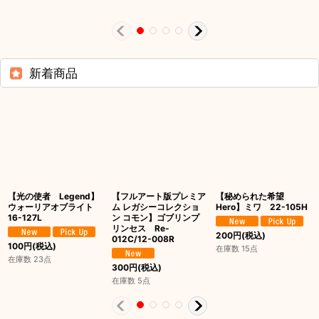
新着商品
【光の使者 Legend】
【フルアート版プレミア
【秘められた希望
ウォーリアオブライト
ム レガシーコレクショ
Hero】ミワ 22-105H
16-127L
ン コモン】ゴブリンプ
リンセス Re-
200
円
(税込)
012C/12-008R
100
円
(税込)
在庫数 15点
在庫数 23点
300
円
(税込)
在庫数 5点