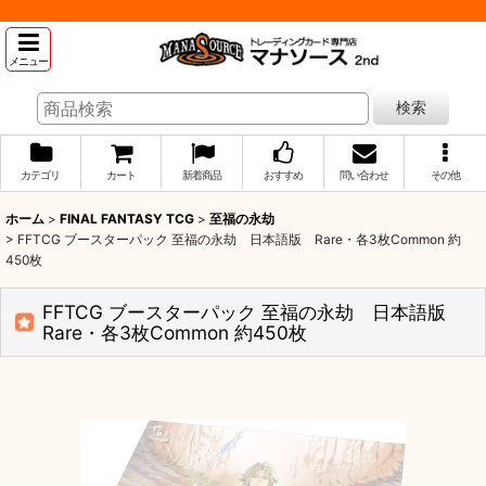
メニュー
検索
カテゴリ
カート
新着商品
おすすめ
問い合わせ
その他
ホーム
>
FINAL FANTASY TCG
>
至福の永劫
>
FFTCG ブースターパック 至福の永劫 日本語版 Rare・各3枚Common 約
450枚
FFTCG ブースターパック 至福の永劫 日本語版
Rare・各3枚Common 約450枚