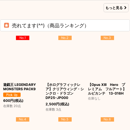
もっと見る
売れてます(^^)（商品ランキング）
No.1
No.2
No.3
遊戯王 LEGENDARY
【ホログラフィックレ
【Opus XIII Hero プ
MONSTERS PACK9
ア】クリアウィング・シ
レミアム フルアート】
ンクロ・ドラゴン
ルビカンテ 13-016H
DP25-JP000
在庫なし
600
円
(税込)
2,500
円
(税込)
在庫数 20点
在庫数 3点
No.4
No.5
No.6