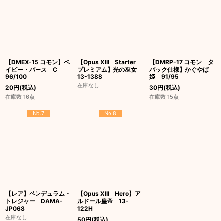
【DMEX-15 コモン】ベ
【Opus XIII Starter
【DMRP-17 コモン タ
イビー・バース C
プレミアム】光の巫女
バック仕様】かぐやば
96/100
13-138S
姫 91/95
在庫なし
20
円
(税込)
30
円
(税込)
在庫数 16点
在庫数 15点
No.7
No.8
【レア】ペンデュラム・
【Opus XIII Hero】ア
トレジャー DAMA-
ルドール皇帝 13-
JP068
122H
在庫なし
50
円
(税込)