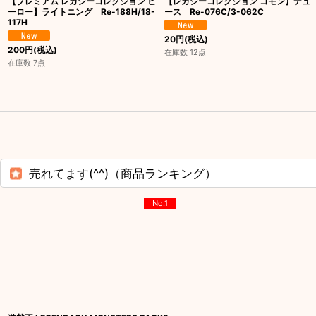
【プレミアム レガシーコレクション ヒ
【レガシーコレクション コモン】デュ
ーロー】ライトニング Re-188H/18-
ース Re-076C/3-062C
117H
20
円
(税込)
200
円
(税込)
在庫数 12点
在庫数 7点
売れてます(^^)（商品ランキング）
No.1