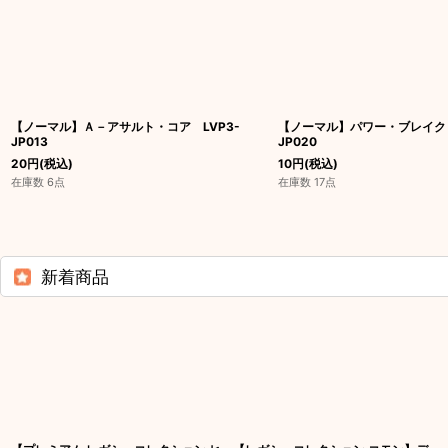
【ノーマル】Ａ－アサルト・コア LVP3-
【ノーマル】パワー・ブレイク 
JP013
JP020
20
円
(税込)
10
円
(税込)
在庫数 6点
在庫数 17点
新着商品