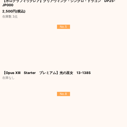
【ホログラフィックレア】クリアウィング・シンクロ・ドラゴン DP25-
JP000
2,500
円
(税込)
在庫数 3点
No.5
【Opus XIII Starter プレミアム】光の巫女 13-138S
在庫なし
No.8