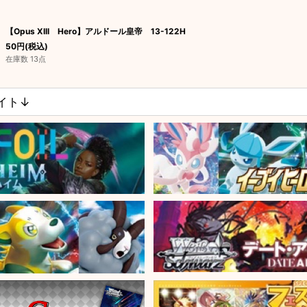
【Opus XIII Hero】アルドール皇帝 13-122H
50
円
(税込)
在庫数 13点
サイト↓