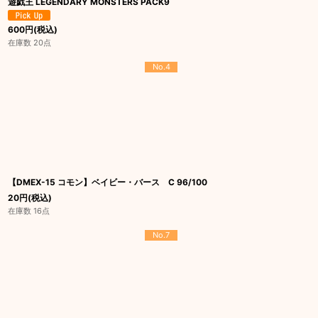
遊戯王 LEGENDARY MONSTERS PACK9
600
円
(税込)
在庫数 20点
No.4
【DMEX-15 コモン】ベイビー・バース C 96/100
20
円
(税込)
在庫数 16点
No.7