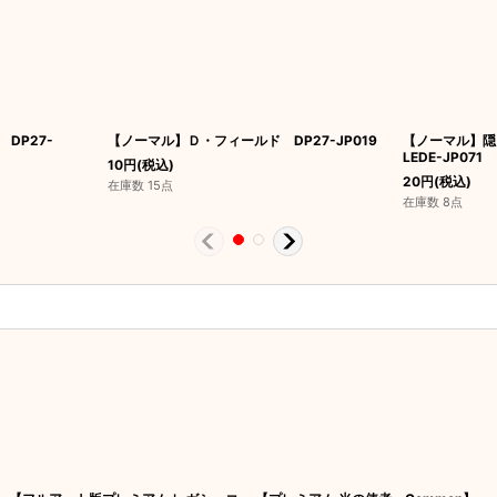
DP27-
【ノーマル】Ｄ・フィールド DP27-JP019
【ノーマル】
LEDE-JP071
10
円
(税込)
20
円
(税込)
在庫数 15点
在庫数 8点