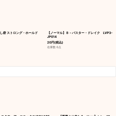
隠し砦 ストロング・ホールド
【ノーマル】Ｂ－バスター・ドレイク LVP3-
JP014
20
円
(税込)
在庫数 6点