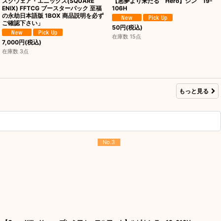
スクウェア・エニックス(SQUARE
【悪夢より来たる Hero】シン 19-
ENIX) FFTCG ブースターパック 至福
106H
の永劫日本語版 1BOX 商品説明を必ず
ご確認下さい」
50
円
(税込)
在庫数 15点
7,000
円
(税込)
在庫数 3点
もっと見る
No.3