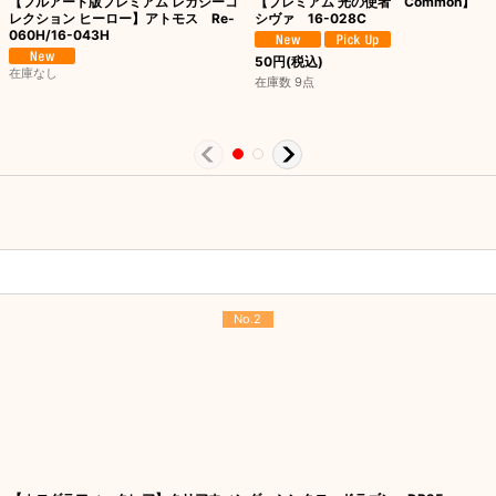
【フルアート版プレミアム レガシーコ
【プレミアム 光の使者 Common】
レクション ヒーロー】アトモス Re-
シヴァ 16-028C
060H/16-043H
50
円
(税込)
在庫なし
在庫数 9点
No.2