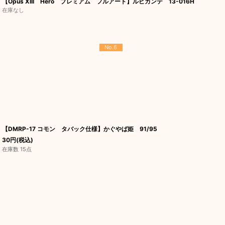
【Opus XIII Hero プレミアム フルアート】ルビカンテ 13-016H
在庫なし
No.6
【DMRP-17 コモン タバック仕様】かぐやば姫 91/95
30
円
(税込)
在庫数 15点