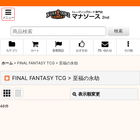
メニュー
検索
カテゴリ
カート
新着商品
おすすめ
問い合わせ
その他
ホーム
>
FINAL FANTASY TCG > 至福の永劫
FINAL FANTASY TCG > 至福の永劫
表示順変更
閉じる
46
件
表示数
:
並び順
: