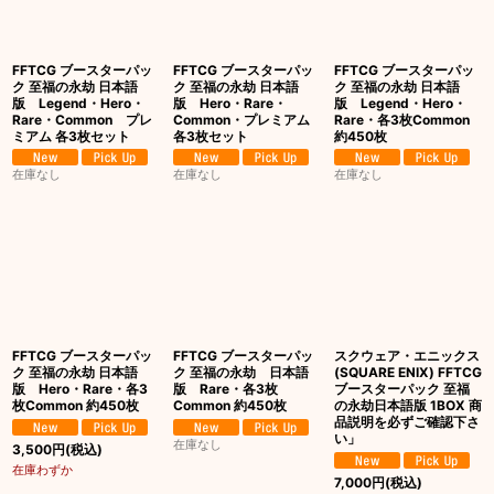
絞り込む
FFTCG ブースターパッ
FFTCG ブースターパッ
FFTCG ブースターパッ
ク 至福の永劫 日本語
ク 至福の永劫 日本語
ク 至福の永劫 日本語
版 Legend・Hero・
版 Hero・Rare・
版 Legend・Hero・
Rare・Common プレ
Common・プレミアム
Rare・各3枚Common
ミアム 各3枚セット
各3枚セット
約450枚
在庫なし
在庫なし
在庫なし
FFTCG ブースターパッ
FFTCG ブースターパッ
スクウェア・エニックス
ク 至福の永劫 日本語
ク 至福の永劫 日本語
(SQUARE ENIX) FFTCG
版 Hero・Rare・各3
版 Rare・各3枚
ブースターパック 至福
枚Common 約450枚
Common 約450枚
の永劫日本語版 1BOX 商
品説明を必ずご確認下さ
い」
在庫なし
3,500
円
(税込)
在庫わずか
7,000
円
(税込)