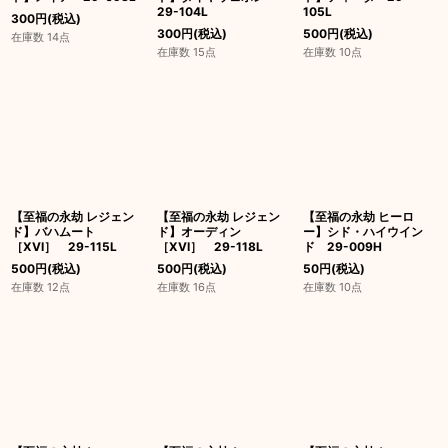
29-104L
105L
300
円
(税込)
300
円
(税込)
500
円
(税込)
在庫数 14点
在庫数 15点
在庫数 10点
【至福の永劫 レジェン
【至福の永劫 レジェン
【至福の永劫 ヒーロ
ド】バハムート
ド】オーディン
ー】シド・ハイウイン
［XVI］ 29-115L
［XVI］ 29-118L
ド 29-009H
500
円
(税込)
500
円
(税込)
50
円
(税込)
在庫数 12点
在庫数 16点
在庫数 10点