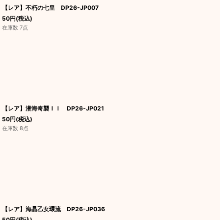
【レア】不朽の七皇 DP26-JP007
50
円
(税込)
在庫数 7点
【レア】潜海奇襲ＩＩ DP26-JP021
50
円
(税込)
在庫数 8点
【レア】海晶乙女環流 DP26-JP036
50
円
(税込)