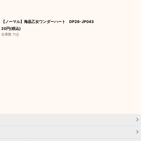
【ノーマル】海晶乙女ワンダーハート DP26-JP043
20
円
(税込)
在庫数 11点