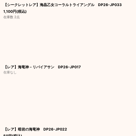
【シークレットレア】海晶乙女コーラルトライアングル DP26-JP033
1,100
円
(税込)
在庫数 2点
【レア】海竜神－リバイアサン DP26-JP017
在庫なし
【レア】暗岩の海竜神 DP26-JP022
50
円
(税込)