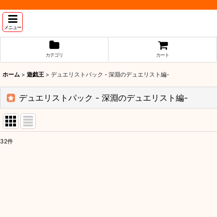
メニュー
カテゴリ
カート
ホーム
>
遊戯王
>
デュエリストパック - 深淵のデュエリスト編-
デュエリストパック - 深淵のデュエリスト編-
32
件
表示数
:
並び順
: