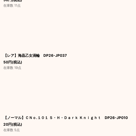
在庫数 11点
【レア】海晶乙女渦輪 DP26-JP037
50
円
(税込)
在庫数 19点
【ノーマル】ＣＮｏ.１０１ Ｓ・Ｈ・Ｄａｒｋ Ｋｎｉｇｈｔ DP26-JP010
20
円
(税込)
在庫数 5点