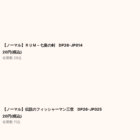
【ノーマル】ＲＵＭ－七皇の剣 DP26-JP014
20
円
(税込)
在庫数 29点
【ノーマル】伝説のフィッシャーマン三世 DP26-JP025
20
円
(税込)
在庫数 11点