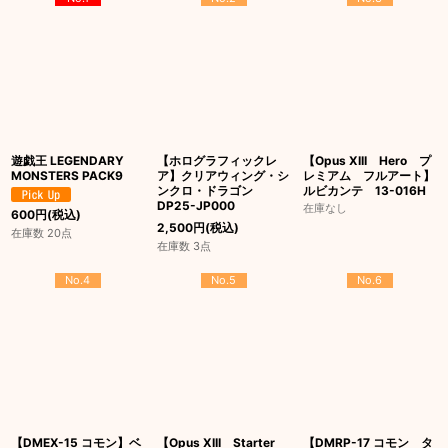
遊戯王 LEGENDARY
【ホログラフィックレ
【Opus XIII Hero プ
MONSTERS PACK9
ア】クリアウィング・シ
レミアム フルアート】
ンクロ・ドラゴン
ルビカンテ 13-016H
DP25-JP000
在庫なし
600
円
(税込)
2,500
円
(税込)
在庫数 20点
在庫数 3点
No.4
No.5
No.6
【DMEX-15 コモン】ベ
【Opus XIII Starter
【DMRP-17 コモン タ