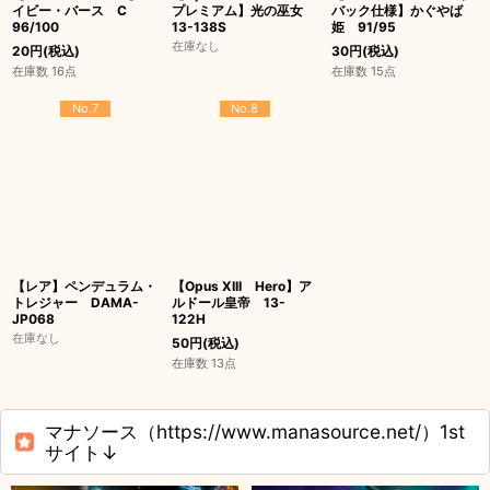
イビー・バース C
プレミアム】光の巫女
バック仕様】かぐやば
96/100
13-138S
姫 91/95
在庫なし
20
円
(税込)
30
円
(税込)
在庫数 16点
在庫数 15点
No.7
No.8
【レア】ペンデュラム・
【Opus XIII Hero】ア
トレジャー DAMA-
ルドール皇帝 13-
JP068
122H
在庫なし
50
円
(税込)
在庫数 13点
マナソース（https://www.manasource.net/）1st
サイト↓