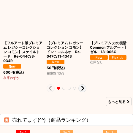
【フルアート版プレミア
【プレミアム レガシー
【プレミアム 力の復活
ム レガシーコレクショ
コレクション コモン】
Common フルアート】
ン コモン】スケイルト
ドン・コルネオ Re-
ゼル 18-006C
ード Re-044C/8-
047C/11-134S
034R
在庫なし
50
円
(税込)
600
円
(税込)
在庫数 13点
在庫わずか
もっと見る
売れてます(^^)（商品ランキング）
No.1
No.2
No.3