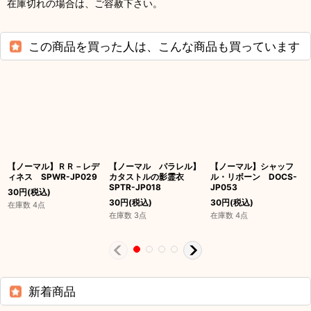
在庫切れの場合は、ご容赦下さい。
この商品を買った人は、こんな商品も買っています
【ノーマル】ＲＲ－レデ
【ノーマル パラレル】
【ノーマル】シャッフ
ィネス SPWR-JP029
カタストルの影霊衣
ル・リボーン DOCS-
SPTR-JP018
JP053
30
円
(税込)
30
円
(税込)
30
円
(税込)
在庫数 4点
在庫数 3点
在庫数 4点
新着商品