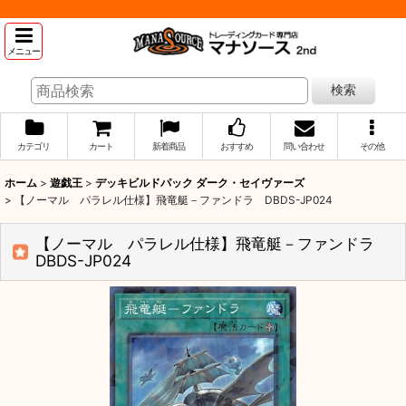
メニュー
検索
カテゴリ
カート
新着商品
おすすめ
問い合わせ
その他
ホーム
>
遊戯王
>
デッキビルドパック ダーク・セイヴァーズ
>
【ノーマル パラレル仕様】飛竜艇－ファンドラ DBDS-JP024
【ノーマル パラレル仕様】飛竜艇－ファンドラ
DBDS-JP024