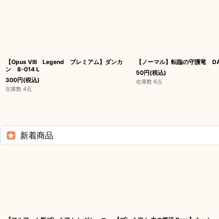
【Opus VIII Legend プレミアム】ダンカ
【ノーマル】転臨の守護竜 DAN
ン 8-014 L
50
円
(税込)
300
円
(税込)
在庫数 6点
在庫数 4点
新着商品