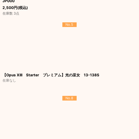
JP000
2,500
円
(税込)
在庫数 3点
No.5
【Opus XIII Starter プレミアム】光の巫女 13-138S
在庫なし
No.8