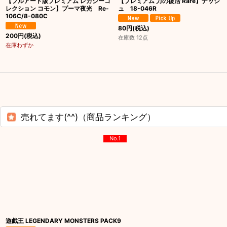
【フルアート版プレミアム レガシーコ
【プレミアム 力の復活 Rare】ナッシ
レクション コモン】プーマ夜光 Re-
ュ 18-046R
106C/8-080C
80
円
(税込)
200
円
(税込)
在庫数 12点
在庫わずか
売れてます(^^)（商品ランキング）
No.1
遊戯王 LEGENDARY MONSTERS PACK9