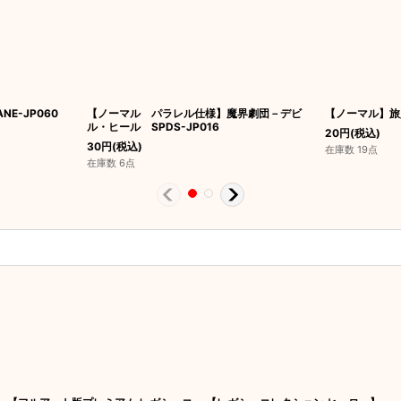
E-JP060
【ノーマル パラレル仕様】魔界劇団－デビ
【ノーマル】旅人
ル・ヒール SPDS-JP016
20
円
(税込)
30
円
(税込)
在庫数 19点
在庫数 6点