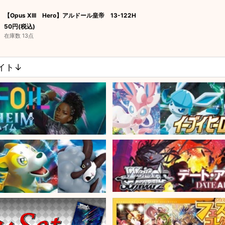
【Opus XIII Hero】アルドール皇帝 13-122H
50
円
(税込)
在庫数 13点
サイト↓