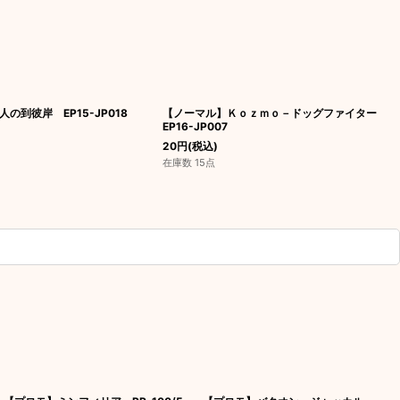
の到彼岸 EP15-JP018
【ノーマル】Ｋｏｚｍｏ－ドッグファイター
EP16-JP007
20
円
(税込)
在庫数 15点