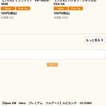
【プロモ】ミンフィリア PR-100/5-
【プロモ】バクオン・ジャッカル
160S
P24-04
100
円
(税込)
100
円
(税込)
在庫数 6点
在庫数 20点
もっと見る
No.3
【Opus XIII Hero プレミアム フルアート】ルビカンテ 13-016H