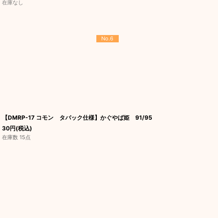
在庫なし
No.6
【DMRP-17 コモン タバック仕様】かぐやば姫 91/95
30
円
(税込)
在庫数 15点