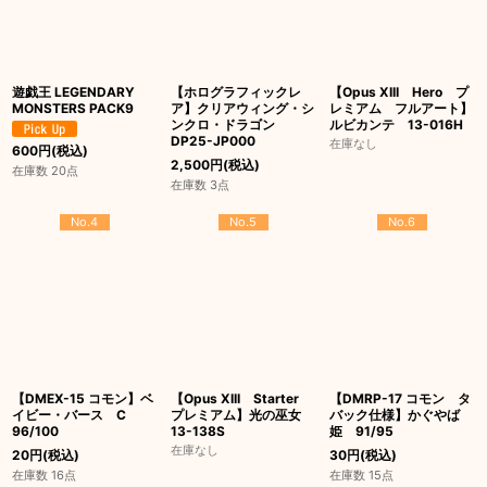
遊戯王 LEGENDARY
【ホログラフィックレ
【Opus XIII Hero プ
MONSTERS PACK9
ア】クリアウィング・シ
レミアム フルアート】
ンクロ・ドラゴン
ルビカンテ 13-016H
DP25-JP000
在庫なし
600
円
(税込)
2,500
円
(税込)
在庫数 20点
在庫数 3点
No.4
No.5
No.6
【DMEX-15 コモン】ベ
【Opus XIII Starter
【DMRP-17 コモン タ
イビー・バース C
プレミアム】光の巫女
バック仕様】かぐやば
96/100
13-138S
姫 91/95
在庫なし
20
円
(税込)
30
円
(税込)
在庫数 16点
在庫数 15点