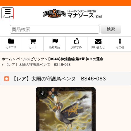
メニュー
検索
カテゴリ
カート
新着商品
おすすめ
問い合わせ
その他
ホーム
>
バトルスピリッツ
>
[BS46]神煌臨編 第3章 神々の運命
>
【レア】太陽の守護鳥ベンヌ BS46-063
【レア】太陽の守護鳥ベンヌ BS46-063