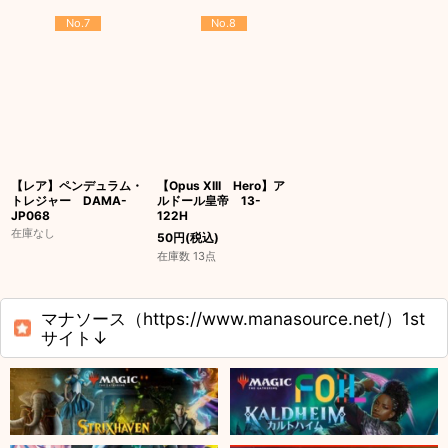
No.7
No.8
【レア】ペンデュラム・
【Opus XIII Hero】ア
トレジャー DAMA-
ルドール皇帝 13-
JP068
122H
在庫なし
50
円
(税込)
在庫数 13点
マナソース（https://www.manasource.net/）1st
サイト↓