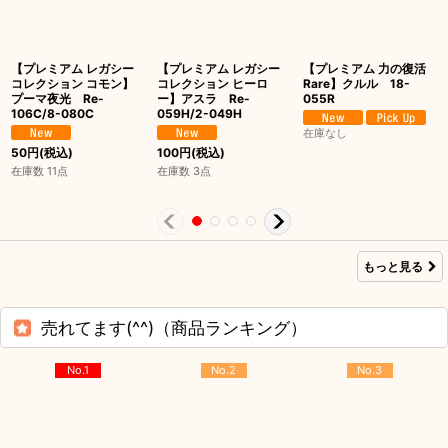
【プレミアム レガシー
【プレミアム レガシー
【プレミアム 力の復活
コレクション コモン】
コレクション ヒーロ
Rare】クルル 18-
プーマ夜光 Re-
ー】アスラ Re-
055R
106C/8-080C
059H/2-049H
在庫なし
50
円
(税込)
100
円
(税込)
在庫数 11点
在庫数 3点
もっと見る
売れてます(^^)（商品ランキング）
No.1
No.2
No.3