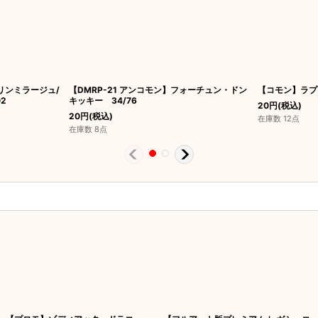
リンミラージュ/
【DMRP-21 アンコモン】フォーチュン・ドン
【コモン】ラプラ
2
キッキー 34/76
20
円
(税込)
20
円
(税込)
在庫数 12点
在庫数 8点