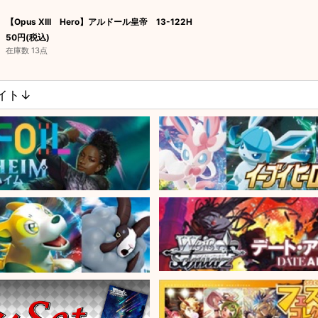
【Opus XIII Hero】アルドール皇帝 13-122H
50
円
(税込)
在庫数 13点
サイト↓