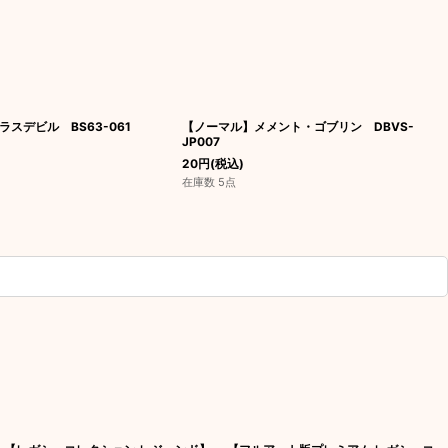
スデビル BS63-061
【ノーマル】メメント・ゴブリン DBVS-
JP007
20
円
(税込)
在庫数 5点