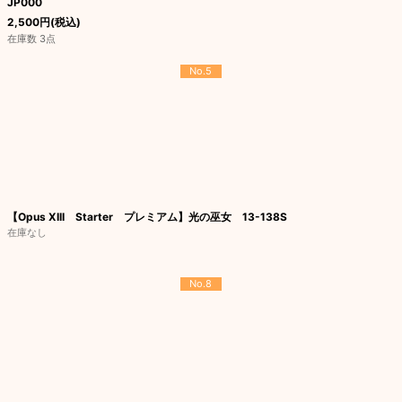
JP000
2,500
円
(税込)
在庫数 3点
No.5
【Opus XIII Starter プレミアム】光の巫女 13-138S
在庫なし
No.8