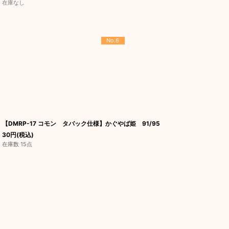
在庫なし
No.6
【DMRP-17 コモン タバック仕様】かぐやば姫 91/95
30
円
(税込)
在庫数 15点