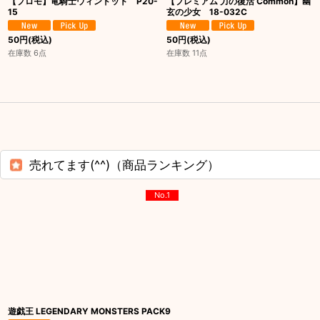
【プロモ】竜騎士ウィンドット P20-
【プレミアム 力の復活 Common】幽
15
玄の少女 18-032C
50
円
(税込)
50
円
(税込)
在庫数 6点
在庫数 11点
売れてます(^^)（商品ランキング）
No.1
遊戯王 LEGENDARY MONSTERS PACK9