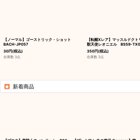
【ノーマル】ゴーストリック・ショット
【転醒Xレア】マッスルドクト
BACH-JP057
獣天使レオニエル BS59-TX0
30
円
(税込)
350
円
(税込)
在庫数 3点
在庫数 3点
新着商品