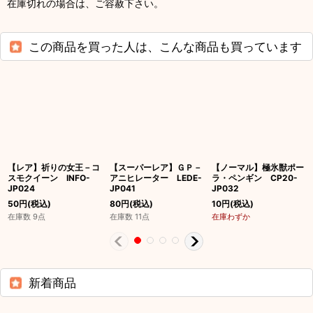
在庫切れの場合は、ご容赦下さい。
この商品を買った人は、こんな商品も買っています
【レア】祈りの女王－コ
【スーパーレア】ＧＰ－
【ノーマル】極氷獣ポー
スモクイーン INFO-
アニヒレーター LEDE-
ラ・ペンギン CP20-
JP024
JP041
JP032
50
円
(税込)
80
円
(税込)
10
円
(税込)
在庫数 9点
在庫数 11点
在庫わずか
新着商品