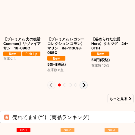
【プレミアム 力の復活
【プレミアム レガシー
【秘められた伝説
Common】リヴァイア
コレクション コモン】
Hero】タカツグ 24-
サン 18-096C
マリン Re-113C/8-
011H
085C
在庫なし
50
円
(税込)
50
円
(税込)
在庫数 10点
在庫数 8点
もっと見る
売れてます(^^)（商品ランキング）
No.1
No.2
No.3