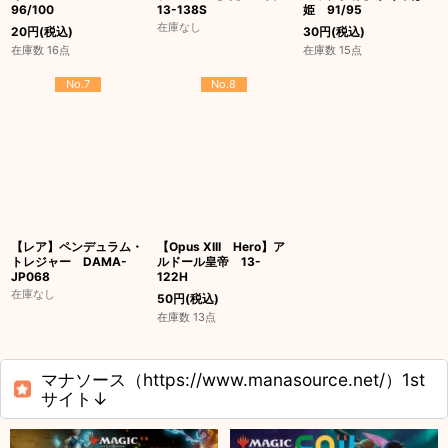
96/100
13-138S
姫 91/95
在庫なし
20
円
(税込)
30
円
(税込)
在庫数 16点
在庫数 15点
No.7
No.8
【レア】ペンデュラム・
【Opus XIII Hero】ア
トレジャー DAMA-
ルドール皇帝 13-
JP068
122H
在庫なし
50
円
(税込)
在庫数 13点
マナソース（https://www.manasource.net/）1st
サイト↓