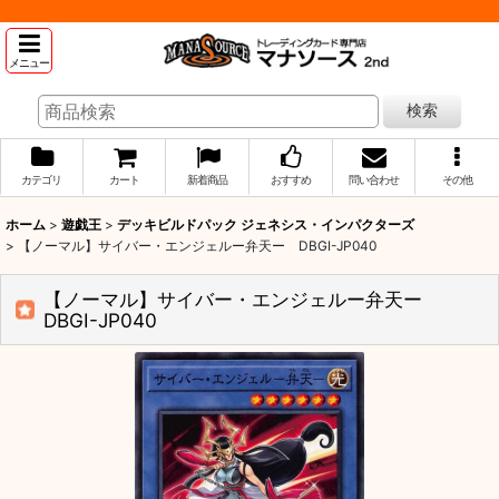
メニュー
検索
カテゴリ
カート
新着商品
おすすめ
問い合わせ
その他
ホーム
>
遊戯王
>
デッキビルドパック ジェネシス・インパクターズ
>
【ノーマル】サイバー・エンジェルー弁天ー DBGI-JP040
【ノーマル】サイバー・エンジェルー弁天ー
DBGI-JP040