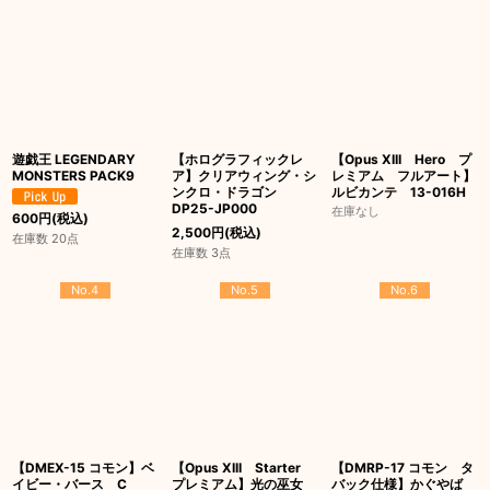
遊戯王 LEGENDARY
【ホログラフィックレ
【Opus XIII Hero プ
MONSTERS PACK9
ア】クリアウィング・シ
レミアム フルアート】
ンクロ・ドラゴン
ルビカンテ 13-016H
DP25-JP000
在庫なし
600
円
(税込)
2,500
円
(税込)
在庫数 20点
在庫数 3点
No.4
No.5
No.6
【DMEX-15 コモン】ベ
【Opus XIII Starter
【DMRP-17 コモン タ
イビー・バース C
プレミアム】光の巫女
バック仕様】かぐやば