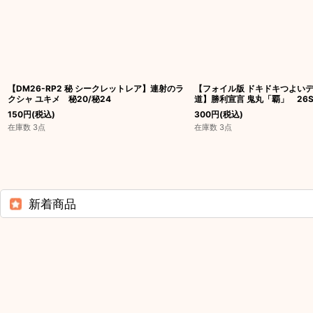
【DM26-RP2 秘 シークレットレア】連射のラ
【フォイル版 ドキドキつよいデ
クシャ ユキメ 秘20/秘24
道】勝利宣言 鬼丸「覇」 26SD1
150
円
(税込)
300
円
(税込)
在庫数 3点
在庫数 3点
新着商品