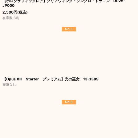
【ホログラフィックレア】クリアウィング・シンクロ・ドラゴン DP25-
JP000
2,500
円
(税込)
在庫数 3点
No.5
【Opus XIII Starter プレミアム】光の巫女 13-138S
在庫なし
No.8