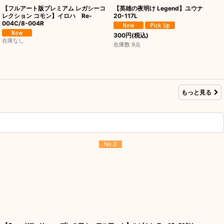
【フルアート版プレミアム レガシーコ
【英雄の夜明け Legend】ユウナ
レクション コモン】イロハ Re-
20-117L
004C/8-004R
300
円
(税込)
在庫なし
在庫数 9点
もっと見る
No.3