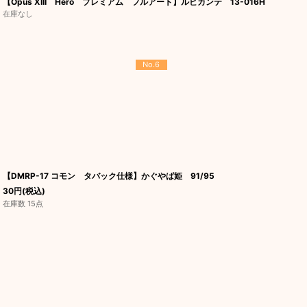
【Opus XIII Hero プレミアム フルアート】ルビカンテ 13-016H
在庫なし
No.6
【DMRP-17 コモン タバック仕様】かぐやば姫 91/95
30
円
(税込)
在庫数 15点