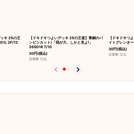
ッキ 25の王
【ドキドキつよいデッキ 25の王道】青銅のバ
【ドキドキつよ
L 2F/12
ンビシカット/「我が力、しかと見よ!」
イトグレンオー 2
26SD1K 7/10
30
円
(税込)
30
円
(税込)
在庫数 12点
在庫数 12点