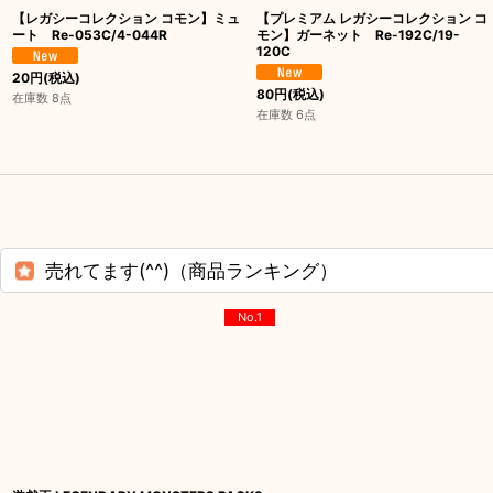
【レガシーコレクション コモン】ミュ
【プレミアム レガシーコレクション コ
ート Re-053C/4-044R
モン】ガーネット Re-192C/19-
120C
20
円
(税込)
80
円
(税込)
在庫数 8点
在庫数 6点
売れてます(^^)（商品ランキング）
No.1