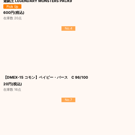
遊戯王 LEGENDARY MONSTERS PACK9
600
円
(税込)
在庫数 20点
No.4
【DMEX-15 コモン】ベイビー・バース C 96/100
20
円
(税込)
在庫数 16点
No.7