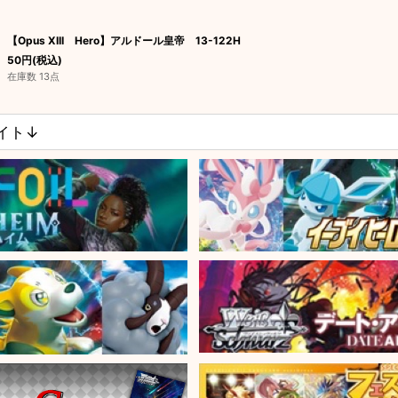
【Opus XIII Hero】アルドール皇帝 13-122H
50
円
(税込)
在庫数 13点
サイト↓