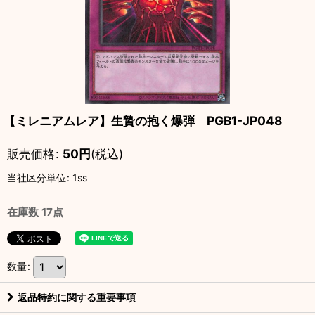
【ミレニアムレア】生贄の抱く爆弾 PGB1-JP048
販売価格
:
50
円
(税込)
当社区分単位
:
1ss
在庫数 17点
数量
:
返品特約に関する重要事項