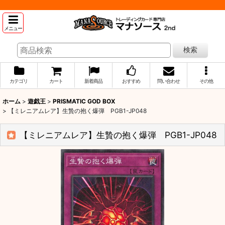
メニュー
検索
カテゴリ
カート
新着商品
おすすめ
問い合わせ
その他
ホーム
>
遊戯王
>
PRISMATIC GOD BOX
>
【ミレニアムレア】生贄の抱く爆弾 PGB1-JP048
【ミレニアムレア】生贄の抱く爆弾 PGB1-JP048