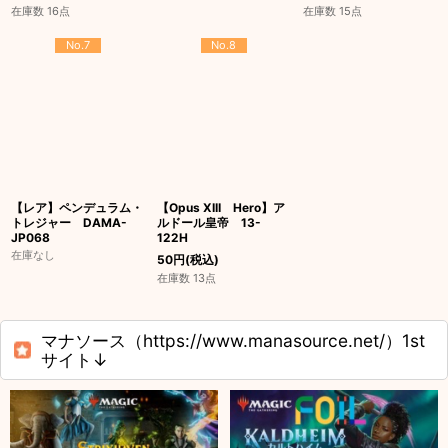
在庫数 16点
在庫数 15点
No.7
No.8
【レア】ペンデュラム・
【Opus XIII Hero】ア
トレジャー DAMA-
ルドール皇帝 13-
JP068
122H
在庫なし
50
円
(税込)
在庫数 13点
マナソース（https://www.manasource.net/）1st
サイト↓