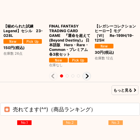
【秘められた試練
FINAL FANTASY
【レガシーコレクション
Legend】セシル 23-
TRADING CARD
ヒーロー】モグ
028L
GAME 『運命を超えて
［VI］ Re-199H/19-
(Beyond Destiny)』 日
125H
本語版 Hero・Rare・
150
円
(税込)
Common・プレミアム
30
円
(税込)
在庫数 26点
各3枚セット
在庫数 12点
在庫なし
もっと見る
売れてます(^^)（商品ランキング）
No.1
No.2
No.3