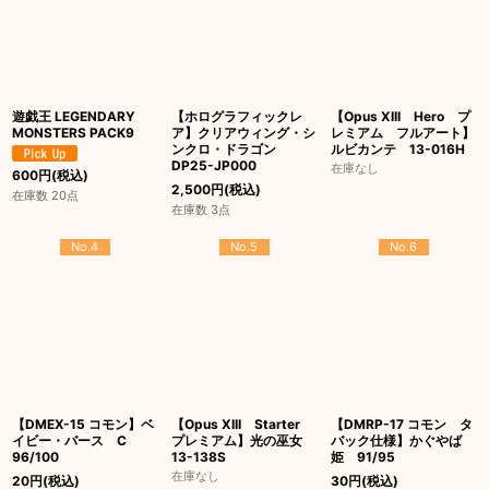
遊戯王 LEGENDARY
【ホログラフィックレ
【Opus XIII Hero プ
MONSTERS PACK9
ア】クリアウィング・シ
レミアム フルアート】
ンクロ・ドラゴン
ルビカンテ 13-016H
DP25-JP000
在庫なし
600
円
(税込)
2,500
円
(税込)
在庫数 20点
在庫数 3点
No.4
No.5
No.6
【DMEX-15 コモン】ベ
【Opus XIII Starter
【DMRP-17 コモン タ
イビー・バース C
プレミアム】光の巫女
バック仕様】かぐやば
96/100
13-138S
姫 91/95
在庫なし
20
円
(税込)
30
円
(税込)