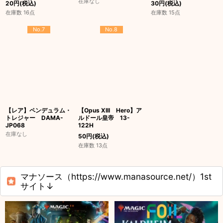
在庫なし
20
円
(税込)
30
円
(税込)
在庫数 16点
在庫数 15点
No.7
No.8
【レア】ペンデュラム・
【Opus XIII Hero】ア
トレジャー DAMA-
ルドール皇帝 13-
JP068
122H
在庫なし
50
円
(税込)
在庫数 13点
マナソース（https://www.manasource.net/）1st
サイト↓