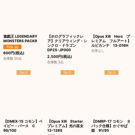
遊戯王 LEGENDARY
【ホログラフィックレ
【Opus XIII Hero プ
MONSTERS PACK9
ア】クリアウィング・シ
レミアム フルアート】
ンクロ・ドラゴン
ルビカンテ 13-016H
DP25-JP000
在庫なし
600
円
(税込)
2,500
円
(税込)
在庫数 20点
在庫数 3点
No.4
No.5
No.6
【DMEX-15 コモン】ベ
【Opus XIII Starter
【DMRP-17 コモン タ
イビー・バース C
プレミアム】光の巫女
バック仕様】かぐやば
96/100
13-138S
姫 91/95