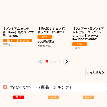
【プレミアム 光の使
【星の涙 レジェンド】
【フルアート版プレミア
者 Rare】黒のワルツ2
ザックス 25-073 L
ム レガシーコレクショ
号 16-007R
ン コモン】クァール
Re-130C/7-089C
200
円
(税込)
在庫なし
在庫数 21点
在庫なし
もっと見る
売れてます(^^)（商品ランキング）
No.1
No.2
No.3