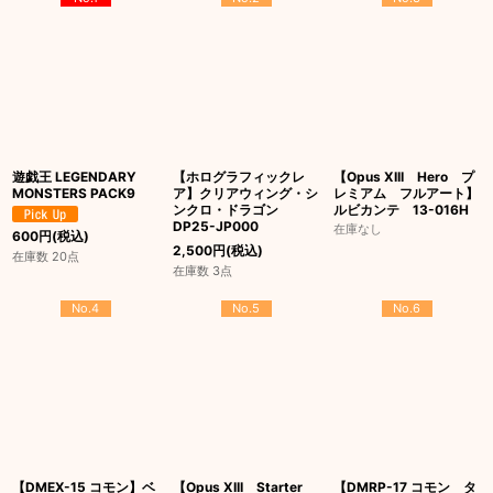
遊戯王 LEGENDARY
【ホログラフィックレ
【Opus XIII Hero プ
MONSTERS PACK9
ア】クリアウィング・シ
レミアム フルアート】
ンクロ・ドラゴン
ルビカンテ 13-016H
DP25-JP000
在庫なし
600
円
(税込)
2,500
円
(税込)
在庫数 20点
在庫数 3点
No.4
No.5
No.6
【DMEX-15 コモン】ベ
【Opus XIII Starter
【DMRP-17 コモン タ