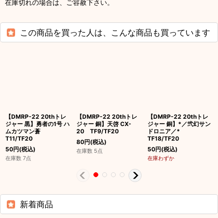
在庫切れの場合は、ご容赦下さい。
この商品を買った人は、こんな商品も買っています
【DMRP-22 20thトレ
【DMRP-22 20thトレ
【DMRP-22 20thトレ
ジャー 黒】勇者の1号 ハ
ジャー 銅】天啓 CX-
ジャー 銅】*／弐幻サン
ムカツマン蒼
20 TF9/TF20
ドロニア／*
T11/TF20
TF18/TF20
80
円
(税込)
50
円
(税込)
50
円
(税込)
在庫数 5点
在庫数 7点
在庫わずか
新着商品