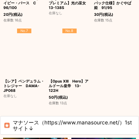
イビー・バース C
プレミアム】光の巫女
バック仕様】かぐやば
96/100
13-138S
姫 91/95
在庫なし
20
円
(税込)
30
円
(税込)
在庫数 16点
在庫数 15点
No.7
No.8
【レア】ペンデュラム・
【Opus XIII Hero】ア
トレジャー DAMA-
ルドール皇帝 13-
JP068
122H
在庫なし
50
円
(税込)
在庫数 13点
マナソース（https://www.manasource.net/）1st
サイト↓