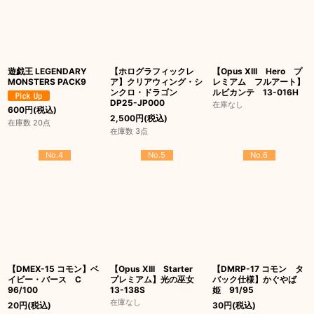
遊戯王 LEGENDARY
【ホログラフィックレ
【Opus XIII Hero プ
MONSTERS PACK9
ア】クリアウィング・シ
レミアム フルアート】
ンクロ・ドラゴン
ルビカンテ 13-016H
DP25-JP000
在庫なし
600
円
(税込)
2,500
円
(税込)
在庫数 20点
在庫数 3点
No.4
No.5
No.6
【DMEX-15 コモン】ベ
【Opus XIII Starter
【DMRP-17 コモン タ
イビー・バース C
プレミアム】光の巫女
バック仕様】かぐやば
96/100
13-138S
姫 91/95
在庫なし
20
円
(税込)
30
円
(税込)