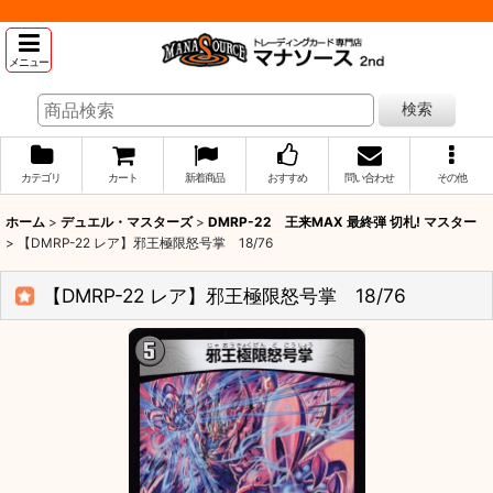
メニュー
検索
カテゴリ
カート
新着商品
おすすめ
問い合わせ
その他
ホーム
>
デュエル・マスターズ
>
DMRP-22 王来MAX 最終弾 切札! マスター
>
【DMRP-22 レア】邪王極限怒号掌 18/76
【DMRP-22 レア】邪王極限怒号掌 18/76