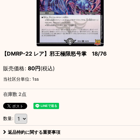
【DMRP-22 レア】邪王極限怒号掌 18/76
販売価格
:
80
円
(税込)
当社区分単位
:
1ss
在庫数 2点
数量
:
返品特約に関する重要事項