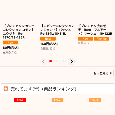
【プレミアム レガシー
【レガシーコレクション
【プレミアム 光の使
コレクション コモン】
レジェンド】バッシュ
者 Rare フルアー
ユウヅキ Re-
Re-184L/18-111L
ト】マーシュ 16-122R
197C/13-125R
在庫なし
150
円
(税込)
80
円
(税込)
在庫数 12点
在庫数 2点
もっと見る
売れてます(^^)（商品ランキング）
No.1
No.2
No.3