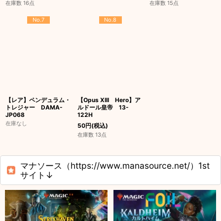
在庫数 16点
在庫数 15点
No.7
No.8
【レア】ペンデュラム・
【Opus XIII Hero】ア
トレジャー DAMA-
ルドール皇帝 13-
JP068
122H
在庫なし
50
円
(税込)
在庫数 13点
マナソース（https://www.manasource.net/）1st
サイト↓