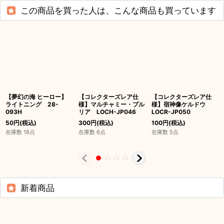
この商品を買った人は、こんな商品も買っています
【夢幻の海 ヒーロー】
【コレクターズレア仕
【コレクターズレア仕
ライトニング 28-
様】マルチャミー・プル
様】宿神像ケルドウ
093H
リア LOCH-JP046
LOCR-JP050
50
円
(税込)
300
円
(税込)
100
円
(税込)
在庫数 18点
在庫数 6点
在庫数 5点
新着商品