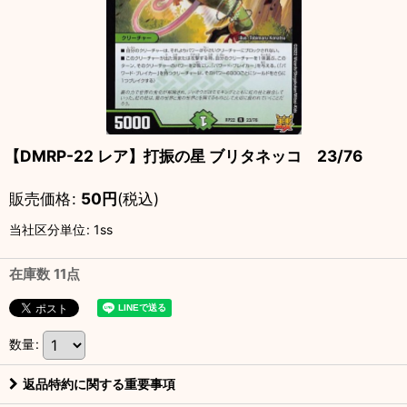
【DMRP-22 レア】打振の星 ブリタネッコ 23/76
販売価格
:
50
円
(税込)
当社区分単位
:
1ss
在庫数 11点
数量
:
返品特約に関する重要事項