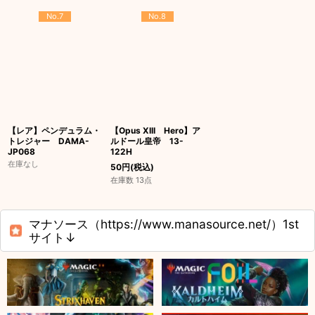
No.7
No.8
【レア】ペンデュラム・
【Opus XIII Hero】ア
トレジャー DAMA-
ルドール皇帝 13-
JP068
122H
在庫なし
50
円
(税込)
在庫数 13点
マナソース（https://www.manasource.net/）1st
サイト↓