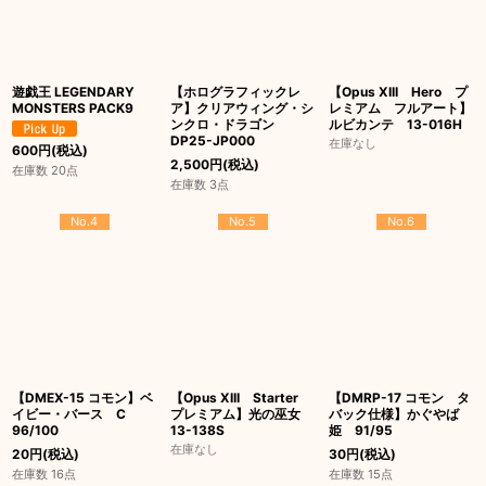
遊戯王 LEGENDARY
【ホログラフィックレ
【Opus XIII Hero プ
MONSTERS PACK9
ア】クリアウィング・シ
レミアム フルアート】
ンクロ・ドラゴン
ルビカンテ 13-016H
DP25-JP000
在庫なし
600
円
(税込)
2,500
円
(税込)
在庫数 20点
在庫数 3点
No.4
No.5
No.6
【DMEX-15 コモン】ベ
【Opus XIII Starter
【DMRP-17 コモン タ
イビー・バース C
プレミアム】光の巫女
バック仕様】かぐやば
96/100
13-138S
姫 91/95
在庫なし
20
円
(税込)
30
円
(税込)
在庫数 16点
在庫数 15点