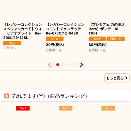
【レガシーコレクション
【レガシーコレクション
【プレミアム 力の復活
スペシャルカード】ウォ
コモン】チョコラッテ
Hero】ザンデ 18-
ーリアオブライト Re-
Re-075C/12-048R
110H
200L/19-128L
20
円
(税込)
80
円
(税込)
在庫なし
在庫数 8点
在庫数 12点
もっと見る
売れてます(^^)（商品ランキング）
No.1
No.2
No.3