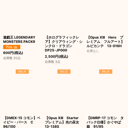
遊戯王 LEGENDARY
【ホログラフィックレ
【Opus XIII Hero プ
MONSTERS PACK9
ア】クリアウィング・シ
レミアム フルアート】
ンクロ・ドラゴン
ルビカンテ 13-016H
DP25-JP000
在庫なし
600
円
(税込)
2,500
円
(税込)
在庫数 20点
在庫数 3点
No.4
No.5
No.6
【DMEX-15 コモン】ベ
【Opus XIII Starter
【DMRP-17 コモン タ
イビー・バース C
プレミアム】光の巫女
バック仕様】かぐやば
96/100
13-138S
姫 91/95