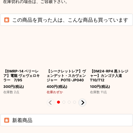
在庫切れの場合は、ご容赦下さい。
この商品を買った人は、こんな商品も買っています
【DMRP-14 ベリーレ
【シークレットレア】ヴ
【DM24-RP4 黒トレジ
ア】電龍 ヴェヴェロキ
ェンデット・スカヴェン
ャー】カンゴク入道
ラー 7/95
ジャー POTE-JP040
T10/T12
300
円
(税込)
400
円
(税込)
100
円
(税込)
在庫数 2点
在庫わずか
在庫数 11点
新着商品