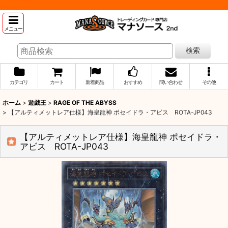
メニュー
検索
カテゴリ
カート
新着商品
おすすめ
問い合わせ
その他
ホーム
>
遊戯王
>
RAGE OF THE ABYSS
>
【アルティメットレア仕様】海皇龍神 ポセイドラ・アビス ROTA-JP043
【アルティメットレア仕様】海皇龍神 ポセイドラ・
アビス ROTA-JP043