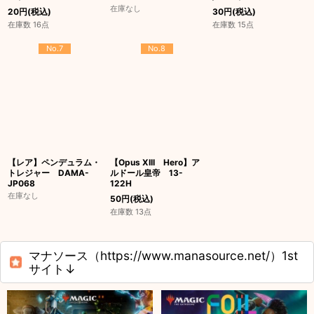
在庫なし
20
円
(税込)
30
円
(税込)
在庫数 16点
在庫数 15点
No.7
No.8
【レア】ペンデュラム・
【Opus XIII Hero】ア
トレジャー DAMA-
ルドール皇帝 13-
JP068
122H
在庫なし
50
円
(税込)
在庫数 13点
マナソース（https://www.manasource.net/）1st
サイト↓