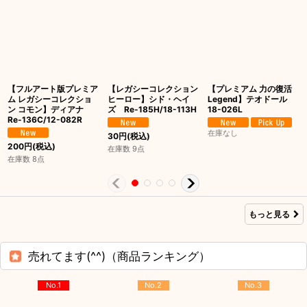
【フルアート版プレミア
【レガシーコレクション
【プレミアム 力の復活
ム レガシーコレクショ
ヒーロー】シド・ヘイ
Legend】テオドール
ン コモン】ディアナ
ズ Re-185H/18-113H
18-026L
Re-136C/12-082R
在庫なし
30
円
(税込)
200
円
(税込)
在庫数 9点
在庫数 8点
もっと見る
売れてます(^^)（商品ランキング）
No.1
No.2
No.3