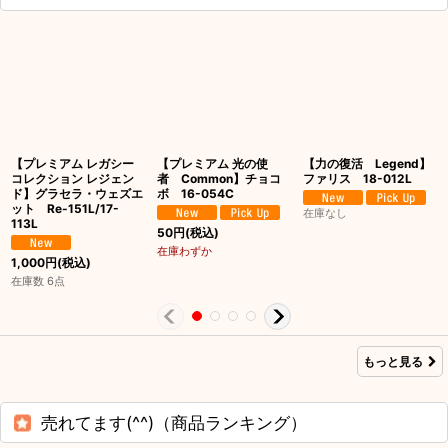
【プレミアム レガシー
【プレミアム 光の使
【力の復活 Legend】
コレクション レジェン
者 Common】チョコ
ファリス 18-012L
ド】グラセラ・ウェズエ
ボ 16-054C
ット Re-151L/17-
在庫なし
113L
50
円
(税込)
在庫わずか
1,000
円
(税込)
在庫数 6点
もっと見る
売れてます(^^)（商品ランキング）