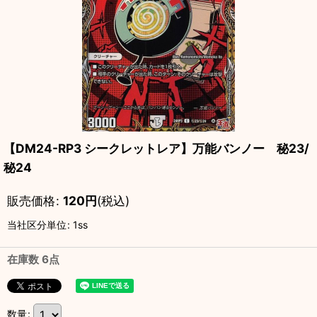
【DM24-RP3 シークレットレア】万能バンノー 秘23/
秘24
販売価格
:
120
円
(税込)
当社区分単位
:
1ss
在庫数 6点
数量
: