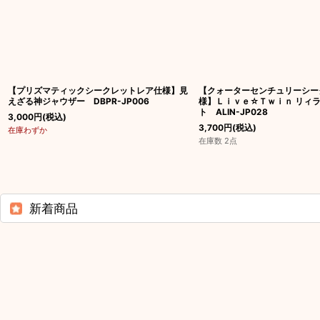
【プリズマティックシークレットレア仕様】見
【クォーターセンチュリーシー
えざる神ジャウザー DBPR-JP006
様】Ｌｉｖｅ☆Ｔｗｉｎ リィ
ト ALIN-JP028
3,000
円
(税込)
3,700
円
(税込)
在庫わずか
在庫数 2点
新着商品