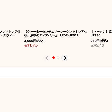
クレットレア仕
【クォーターセンチュリーシークレットレア仕
【トークン】原
ラ・スウィー
様】原罪のディアベルゼ LEDE-JP012
JPT30
3,000
円
(税込)
250
円
(税込)
在庫わずか
在庫数 6点