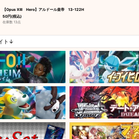
【Opus XIII Hero】アルドール皇帝 13-122H
50
円
(税込)
在庫数 13点
サイト↓