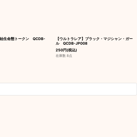
始生命態トークン QCDB-
【ウルトラレア】ブラック・マジシャン・ガー
ル QCDB-JP008
250
円
(税込)
在庫数 8点