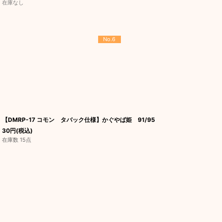
在庫なし
No.6
【DMRP-17 コモン タバック仕様】かぐやば姫 91/95
30
円
(税込)
在庫数 15点