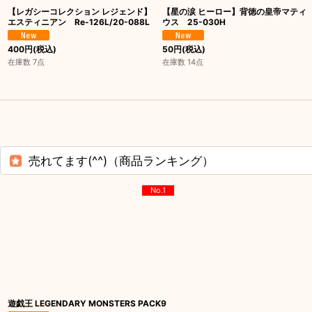
【レガシーコレクション レジェンド】
【星の涙 ヒーロー】背徳の皇帝マティ
エスティニアン Re-126L/20-088L
ウス 25-030H
400
円
(税込)
50
円
(税込)
在庫数 7点
在庫数 14点
売れてます(^^)（商品ランキング）
No.1
遊戯王 LEGENDARY MONSTERS PACK9