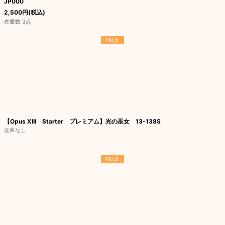
JP000
2,500
円
(税込)
在庫数 3点
No.5
【Opus XIII Starter プレミアム】光の巫女 13-138S
在庫なし
No.8