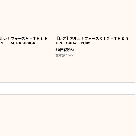
ルカナフォースＶ－ＴＨＥ Ｈ
【レア】アルカナフォースＸＩＸ－ＴＨＥ Ｓ
Ｔ SUDA-JP004
ＵＮ SUDA-JP005
50
円
(税込)
在庫数 15点