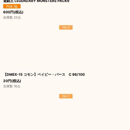
遊戯王 LEGENDARY MONSTERS PACK9
600
円
(税込)
在庫数 20点
No.4
【DMEX-15 コモン】ベイビー・バース C 96/100
20
円
(税込)
在庫数 16点
No.7