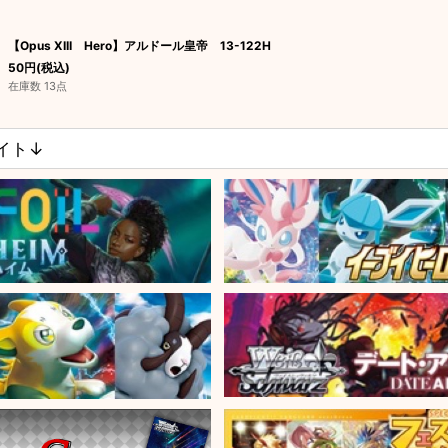
【Opus XIII Hero】アルドール皇帝 13-122H
50
円
(税込)
在庫数 13点
サイト↓