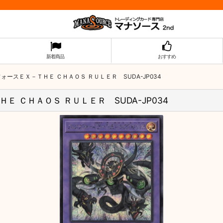
新着商品
おすすめ
ースＥＸ－ＴＨＥ ＣＨＡＯＳ ＲＵＬＥＲ SUDA-JP034
 ＣＨＡＯＳ ＲＵＬＥＲ SUDA-JP034