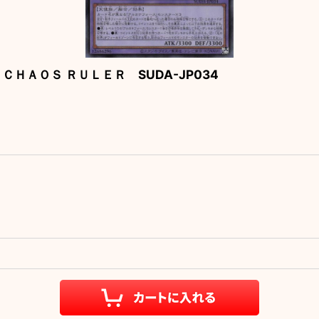
ＨＡＯＳ ＲＵＬＥＲ SUDA-JP034