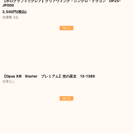
【ホログラフィックレア】クリアウィング・シンクロ・ドラゴン DP25-
JP000
2,500
円
(税込)
在庫数 3点
No.5
【Opus XIII Starter プレミアム】光の巫女 13-138S
在庫なし
No.8