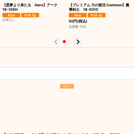
【悪夢より来たる Hero】アーク
【プレミアム 力の復活 Common】魔
19-105H
導剣士 18-031C
在庫なし
50
円
(税込)
在庫数 10点
No.2