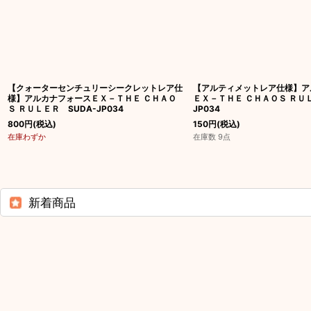
【クォーターセンチュリーシークレットレア仕
【アルティメットレア仕様】ア
様】アルカナフォースＥＸ－ＴＨＥ ＣＨＡＯ
ＥＸ－ＴＨＥ ＣＨＡＯＳ ＲＵＬ
Ｓ ＲＵＬＥＲ SUDA-JP034
JP034
800
円
(税込)
150
円
(税込)
在庫わずか
在庫数 9点
新着商品