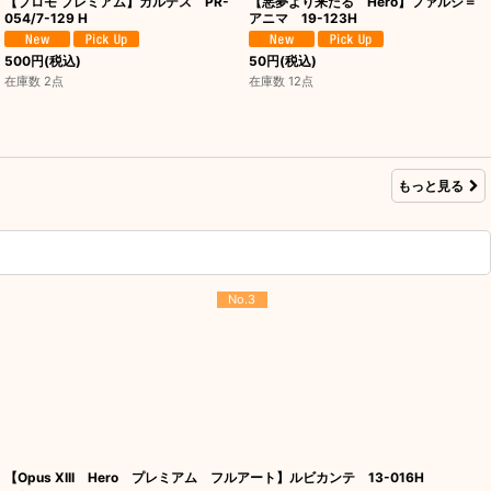
【プロモ プレミアム】ガルデス PR-
【悪夢より来たる Hero】ファルシ＝
054/7-129 H
アニマ 19-123H
500
円
(税込)
50
円
(税込)
在庫数 2点
在庫数 12点
もっと見る
No.3
【Opus XIII Hero プレミアム フルアート】ルビカンテ 13-016H