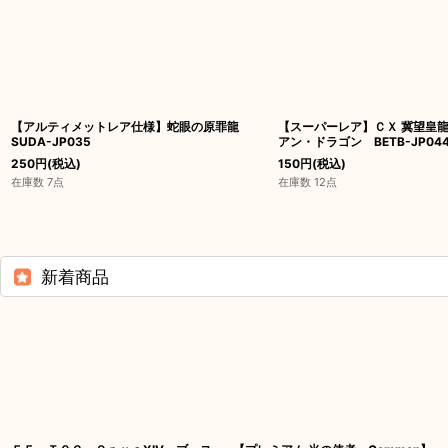
【アルティメットレア仕様】蛇眼の原罪龍
【スーパーレア】ＣＸ 冀望皇
SUDA-JP035
アン・ドラゴン BETB-JP04
250
円
(税込)
150
円
(税込)
在庫数 7点
在庫数 12点
新着商品