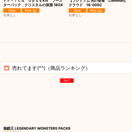
ＦＦ－ＴＣＧ ＯｐｕｓXIV ブース
【プレミアム 光の使者 Common】
ターパック クリスタルの深淵 1BOX
クラウド 16-005C
在庫なし
在庫なし
売れてます(^^)（商品ランキング）
No.1
遊戯王 LEGENDARY MONSTERS PACK9