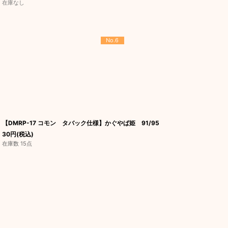
在庫なし
No.6
【DMRP-17 コモン タバック仕様】かぐやば姫 91/95
30
円
(税込)
在庫数 15点