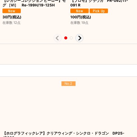
【レガシーコレクション ヒーロー】モ
【プロモ】グラウカ PR-092/11-
グ ［VI］ Re-199H/19-125H
091 R
30
円
(税込)
100
円
(税込)
在庫数 12点
在庫数 19点
No.2
【ホログラフィックレア】クリアウィング・シンクロ・ドラゴン DP25-