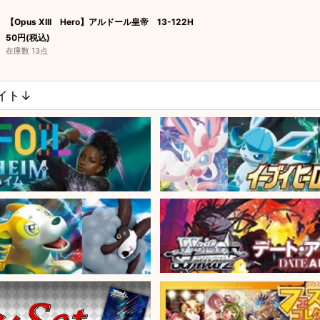
【Opus XIII Hero】アルドール皇帝 13-122H
50
円
(税込)
在庫数 13点
サイト↓