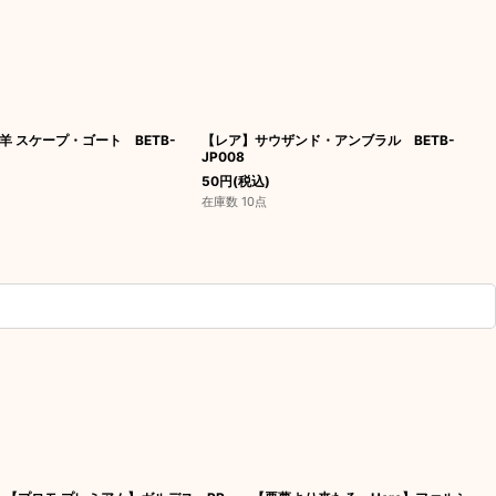
羊 スケープ・ゴート BETB-
【レア】サウザンド・アンブラル BETB-
JP008
50
円
(税込)
在庫数 10点