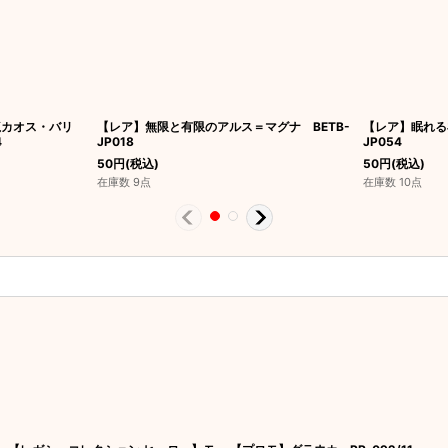
龍カオス・バリ
【レア】無限と有限のアルス＝マグナ BETB-
【レア】眠れる
4
JP018
JP054
50
円
(税込)
50
円
(税込)
在庫数 9点
在庫数 10点