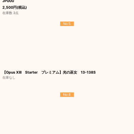
JP000
2,500
円
(税込)
在庫数 3点
No.5
【Opus XIII Starter プレミアム】光の巫女 13-138S
在庫なし
No.8