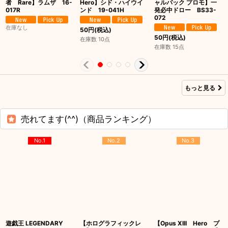
者 Rare】ラムザ 16-
Hero】シド・ハイウイ
ャルパック プロモ】一
017R
ンド 19-041H
発必中ドロー BS33-
072
在庫なし
50
円
(税込)
50
円
(税込)
在庫数 10点
在庫数 15点
もっと見る
売れてます(^^)（商品ランキング）
No.1
No.2
No.3
遊戯王 LEGENDARY
【ホログラフィックレ
【Opus XIII Hero プ