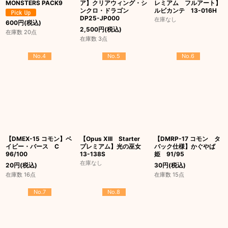
MONSTERS PACK9
ア】クリアウィング・シ
レミアム フルアート】
ンクロ・ドラゴン
ルビカンテ 13-016H
DP25-JP000
在庫なし
600
円
(税込)
2,500
円
(税込)
在庫数 20点
在庫数 3点
No.4
No.5
No.6
【DMEX-15 コモン】ベ
【Opus XIII Starter
【DMRP-17 コモン タ
イビー・バース C
プレミアム】光の巫女
バック仕様】かぐやば
96/100
13-138S
姫 91/95
在庫なし
20
円
(税込)
30
円
(税込)
在庫数 16点
在庫数 15点
No.7
No.8