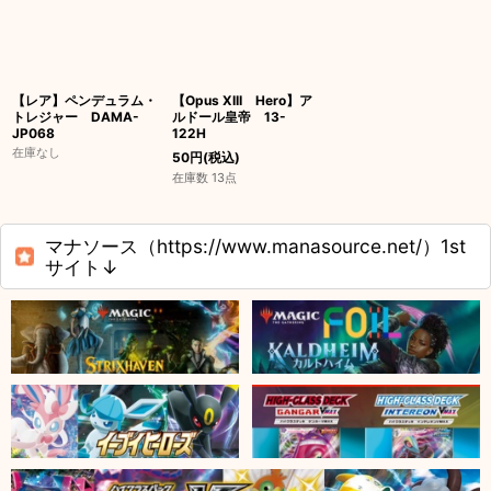
【レア】ペンデュラム・
【Opus XIII Hero】ア
トレジャー DAMA-
ルドール皇帝 13-
JP068
122H
在庫なし
50
円
(税込)
在庫数 13点
マナソース（https://www.manasource.net/）1st
サイト↓