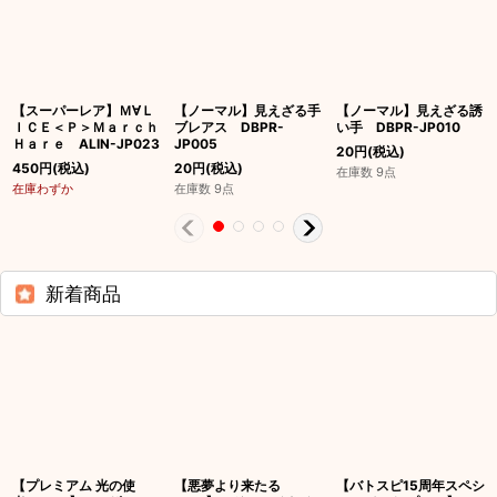
【スーパーレア】Ｍ∀Ｌ
【ノーマル】見えざる手
【ノーマル】見えざる誘
ＩＣＥ＜Ｐ＞Ｍａｒｃｈ
ブレアス DBPR-
い手 DBPR-JP010
Ｈａｒｅ ALIN-JP023
JP005
20
円
(税込)
450
円
(税込)
20
円
(税込)
在庫数 9点
在庫わずか
在庫数 9点
新着商品
【プレミアム 光の使
【悪夢より来たる
【バトスピ15周年スペシ