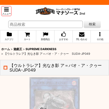
メニュー
検索
カテゴリ
カート
新着商品
おすすめ
問い合わせ
その他
ホーム
>
遊戯王
>
SUPREME DARKNESS
>
【ウルトラレア】光なき影 ア＝バオ・ア・クゥー SUDA-JP049
【ウルトラレア】光なき影 ア＝バオ・ア・クゥー
SUDA-JP049