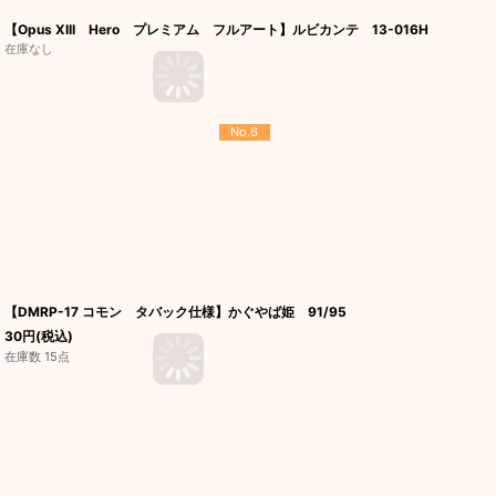
【Opus XIII Hero プレミアム フルアート】ルビカンテ 13-016H
在庫なし
No.6
【DMRP-17 コモン タバック仕様】かぐやば姫 91/95
30
円
(税込)
在庫数 15点