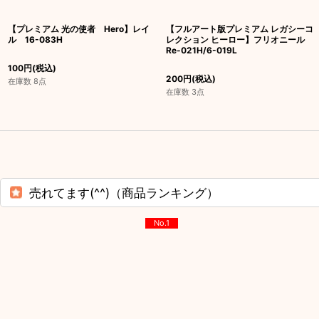
【プレミアム 光の使者 Hero】レイ
【フルアート版プレミアム レガシーコ
ル 16-083H
レクション ヒーロー】フリオニール
Re-021H/6-019L
100
円
(税込)
200
円
(税込)
在庫数 8点
在庫数 3点
売れてます(^^)（商品ランキング）
No.1