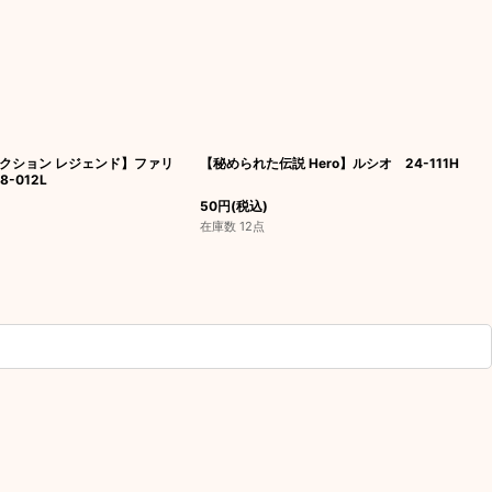
クション レジェンド】ファリ
【秘められた伝説 Hero】ルシオ 24-111H
8-012L
50
円
(税込)
在庫数 12点