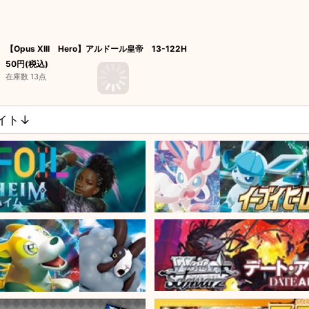
【Opus XIII Hero】アルドール皇帝 13-122H
50
円
(税込)
在庫数 13点
サイト↓