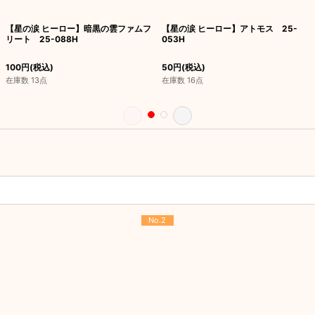
【星の涙 ヒーロー】暗黒の雲ファムフ
【星の涙 ヒーロー】アトモス 25-
リート 25-088H
053H
100
円
(税込)
50
円
(税込)
在庫数 13点
在庫数 16点
No.2