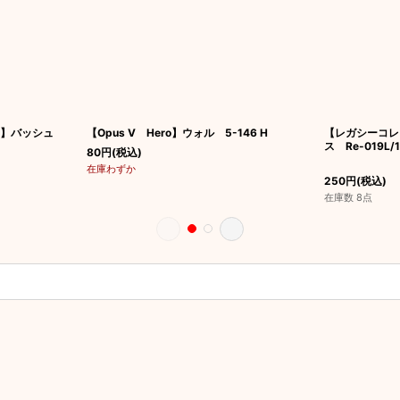
nd】バッシュ
【Opus V Hero】ウォル 5-146 H
【レガシーコレ
ス Re-019L/1
80
円
(税込)
在庫わずか
250
円
(税込)
在庫数 8点