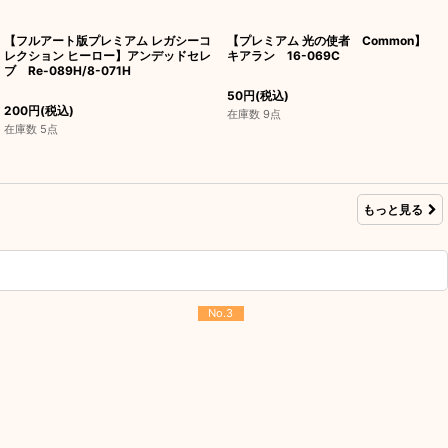
【フルアート版プレミアム レガシーコ
【プレミアム 光の使者 Common】
レクション ヒーロー】アンデッドセレ
キアラン 16-069C
ブ Re-089H/8-071H
50
円
(税込)
200
円
(税込)
在庫数 9点
在庫数 5点
もっと見る
No.3