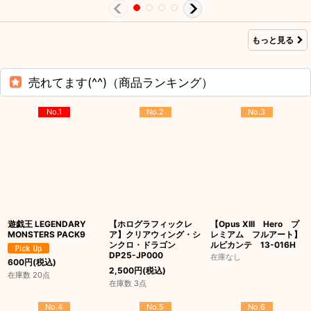
もっと見る
売れてます(^^)（商品ランキング）
No.1
No.2
No.3
遊戯王 LEGENDARY
【ホログラフィックレ
【Opus XIII Hero プ
MONSTERS PACK9
ア】クリアウィング・シ
レミアム フルアート】
ンクロ・ドラゴン
ルビカンテ 13-016H
DP25-JP000
在庫なし
600
円
(税込)
2,500
円
(税込)
在庫数 20点
在庫数 3点
No.4
No.5
No.6