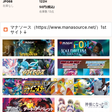
JP068
122H
在庫なし
50
円
(税込)
在庫数 13点
マナソース（https://www.manasource.net/）1st
サイト↓