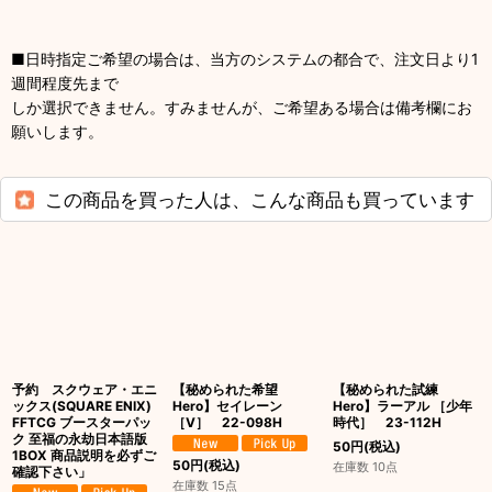
■日時指定ご希望の場合は、当方のシステムの都合で、注文日より1
週間程度先まで
しか選択できません。すみませんが、ご希望ある場合は備考欄にお
願いします。
この商品を買った人は、こんな商品も買っています
予約 スクウェア・エニ
【秘められた希望
【秘められた試練
ックス(SQUARE ENIX)
Hero】セイレーン
Hero】ラーアル ［少年
FFTCG ブースターパッ
［V］ 22-098H
時代］ 23-112H
ク 至福の永劫日本語版
50
円
(税込)
1BOX 商品説明を必ずご
50
円
(税込)
在庫数 10点
確認下さい」
在庫数 15点