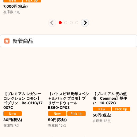
7,000
円
(税込)
在庫数 5点
新着商品
【プレミアム レガシー
【バトスピ15周年スペシ
【プレミアム 光の使
コレクション コモン】
ャルパック プロモ】ブ
者 Common】獣使
ゴブリン Re-011C/17-
リザードウォール
い 16-072C
007C
BS60-CP03
50
円
(税込)
80
円
(税込)
50
円
(税込)
在庫数 12点
在庫数 7点
在庫数 15点