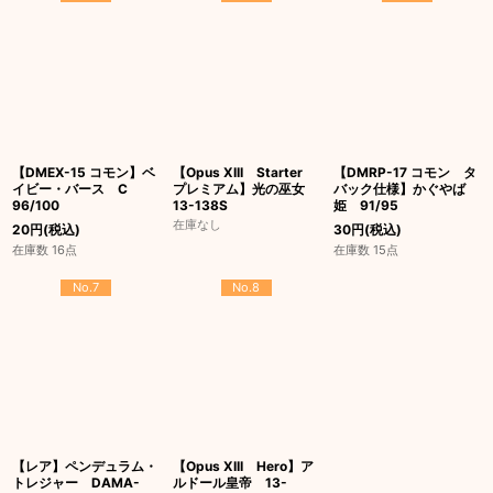
【DMEX-15 コモン】ベ
【Opus XIII Starter
【DMRP-17 コモン タ
イビー・バース C
プレミアム】光の巫女
バック仕様】かぐやば
96/100
13-138S
姫 91/95
在庫なし
20
円
(税込)
30
円
(税込)
在庫数 16点
在庫数 15点
No.7
No.8
【レア】ペンデュラム・
【Opus XIII Hero】ア
トレジャー DAMA-
ルドール皇帝 13-